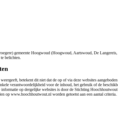
 (vroegere) gemeente Hoogwoud (Hoogwoud, Aartswoud, De Langereis,
te belichten.
ten
eergeeft, betekent dit niet dat de op of via deze websites aangebode
nkele verantwoordelijkheid voor de inhoud, het gebruik of de beschik
 informatie op dergelijke websites is door de Stichting Hoochhoutwout ni
den op www.hoochhoutwout.nl worden getoetst aan een aantal criteria. L