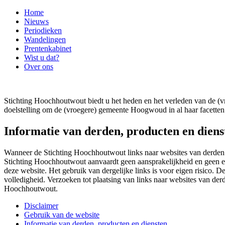
Home
Nieuws
Periodieken
Wandelingen
Prentenkabinet
Wist u dat?
Over ons
Stichting Hoochhoutwout biedt u het heden en het verleden van de
doelstelling om de (vroegere) gemeente Hoogwoud in al haar facetten 
Informatie van derden, producten en diens
Wanneer de Stichting Hoochhoutwout links naar websites van derden w
Stichting Hoochhoutwout aanvaardt geen aansprakelijkheid en geen e
deze website. Het gebruik van dergelijke links is voor eigen risico. De
volledigheid. Verzoeken tot plaatsing van links naar websites van der
Hoochhoutwout.
Disclaimer
Gebruik van de website
Informatie van derden, producten en diensten