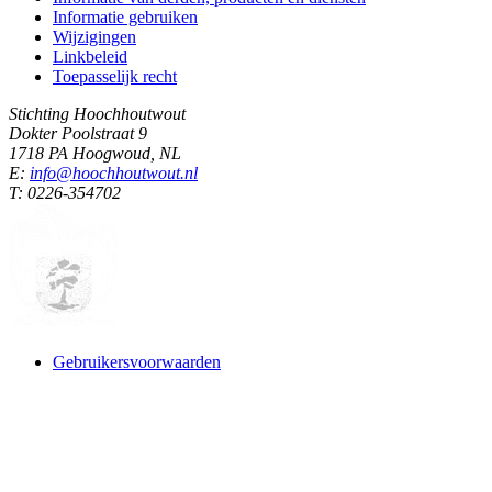
Informatie gebruiken
Wijzigingen
Linkbeleid
Toepasselijk recht
Stichting Hoochhoutwout
Dokter Poolstraat 9
1718 PA Hoogwoud, NL
E:
info@hoochhoutwout.nl
T: 0226-354702
Gebruikersvoorwaarden