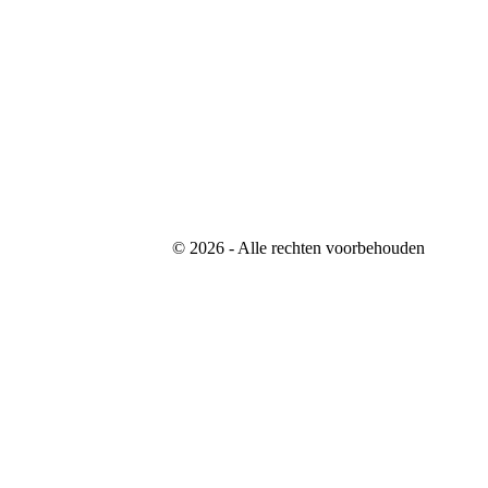
©
2026
- Alle rechten voorbehouden
Website designed and build by