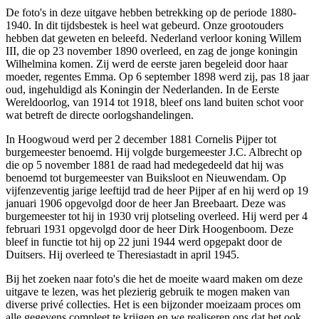
De foto's in deze uitgave hebben betrekking op de periode 1880-
1940. In dit tijdsbestek is heel wat gebeurd. Onze grootouders
hebben dat geweten en beleefd. Nederland verloor koning Willem
III, die op 23 november 1890 overleed, en zag de jonge koningin
Wilhelmina komen. Zij werd de eerste jaren begeleid door haar
moeder, regentes Emma. Op 6 september 1898 werd zij, pas 18 jaar
oud, ingehuldigd als Koningin der Nederlanden. In de Eerste
Wereldoorlog, van 1914 tot 1918, bleef ons land buiten schot voor
wat betreft de directe oorlogshandelingen.
In Hoogwoud werd per 2 december 1881 Cornelis Pijper tot
burgemeester benoemd. Hij volgde burgemeester J.C. Albrecht op
die op 5 november 1881 de raad had medegedeeld dat hij was
benoemd tot burgemeester van Buiksloot en Nieuwendam. Op
vijfenzeventig jarige leeftijd trad de heer Pijper af en hij werd op 19
januari 1906 opgevolgd door de heer Jan Breebaart. Deze was
burgemeester tot hij in 1930 vrij plotseling overleed. Hij werd per 4
februari 1931 opgevolgd door de heer Dirk Hoogenboom. Deze
bleef in functie tot hij op 22 juni 1944 werd opgepakt door de
Duitsers. Hij overleed te Theresiastadt in april 1945.
Bij het zoeken naar foto's die het de moeite waard maken om deze
uitgave te lezen, was het plezierig gebruik te mogen maken van
diverse privé collecties. Het is een bijzonder moeizaam proces om
alle gegevens compleet te krijgen en we realiseren ons dat het ook