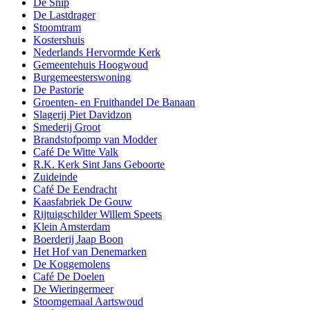
De Snip
De Lastdrager
Stoomtram
Kostershuis
Nederlands Hervormde Kerk
Gemeentehuis Hoogwoud
Burgemeesterswoning
De Pastorie
Groenten- en Fruithandel De Banaan
Slagerij Piet Davidzon
Smederij Groot
Brandstofpomp van Modder
Café De Witte Valk
R.K. Kerk Sint Jans Geboorte
Zuideinde
Café De Eendracht
Kaasfabriek De Gouw
Rijtuigschilder Willem Speets
Klein Amsterdam
Boerderij Jaap Boon
Het Hof van Denemarken
De Koggemolens
Café De Doelen
De Wieringermeer
Stoomgemaal Aartswoud