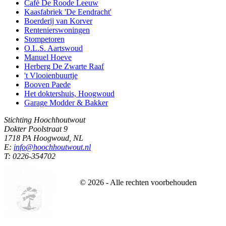
Café De Roode Leeuw
Kaasfabriek 'De Eendracht'
Boerderij van Korver
Rentenierswoningen
Stompetoren
O.L.S. Aartswoud
Manuel Hoeve
Herberg De Zwarte Raaf
't Vlooienbuurtje
Booven Paede
Het doktershuis, Hoogwoud
Garage Modder & Bakker
Stichting Hoochhoutwout
Dokter Poolstraat 9
1718 PA Hoogwoud, NL
E:
info@hoochhoutwout.nl
T: 0226-354702
©
2026
- Alle rechten voorbehouden