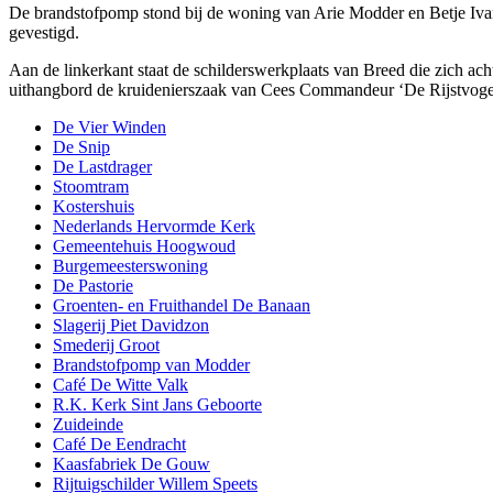
De brandstofpomp stond bij de woning van Arie Modder en Betje Iva
gevestigd.
Aan de linkerkant staat de schilderswerkplaats van Breed die zich ach
uithangbord de kruidenierszaak van Cees Commandeur ‘De Rijstvoge
De Vier Winden
De Snip
De Lastdrager
Stoomtram
Kostershuis
Nederlands Hervormde Kerk
Gemeentehuis Hoogwoud
Burgemeesterswoning
De Pastorie
Groenten- en Fruithandel De Banaan
Slagerij Piet Davidzon
Smederij Groot
Brandstofpomp van Modder
Café De Witte Valk
R.K. Kerk Sint Jans Geboorte
Zuideinde
Café De Eendracht
Kaasfabriek De Gouw
Rijtuigschilder Willem Speets