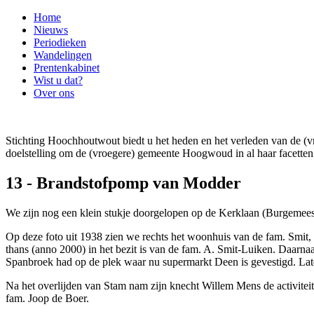
Home
Nieuws
Periodieken
Wandelingen
Prentenkabinet
Wist u dat?
Over ons
Stichting Hoochhoutwout biedt u het heden en het verleden van de
doelstelling om de (vroegere) gemeente Hoogwoud in al haar facetten 
13 - Brandstofpomp van Modder
We zijn nog een klein stukje doorgelopen op de Kerklaan (Burgemees
Op deze foto uit 1938 zien we rechts het woonhuis van de fam. Smit,
thans (anno 2000) in het bezit is van de fam. A. Smit-Luiken. Daarnaa
Spanbroek had op de plek waar nu supermarkt Deen is gevestigd. La
Na het overlijden van Stam nam zijn knecht Willem Mens de activiteit
fam. Joop de Boer.