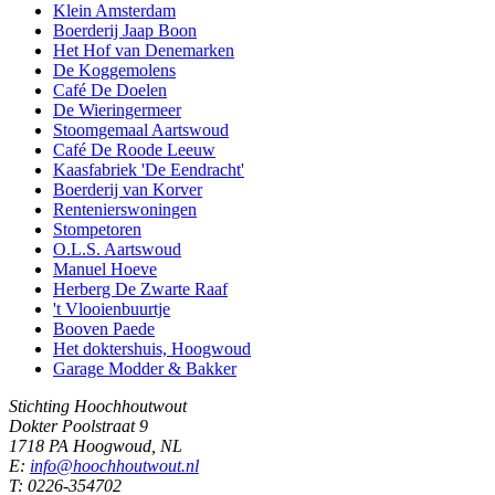
Klein Amsterdam
Boerderij Jaap Boon
Het Hof van Denemarken
De Koggemolens
Café De Doelen
De Wieringermeer
Stoomgemaal Aartswoud
Café De Roode Leeuw
Kaasfabriek 'De Eendracht'
Boerderij van Korver
Rentenierswoningen
Stompetoren
O.L.S. Aartswoud
Manuel Hoeve
Herberg De Zwarte Raaf
't Vlooienbuurtje
Booven Paede
Het doktershuis, Hoogwoud
Garage Modder & Bakker
Stichting Hoochhoutwout
Dokter Poolstraat 9
1718 PA Hoogwoud, NL
E:
info@hoochhoutwout.nl
T: 0226-354702