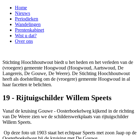
Home
Nieuws
Periodieken
Wandelingen
Prentenkabinet
Wist u dat?
Over ons
Stichting Hoochhoutwout biedt u het heden en het verleden van de
(vroegere) gemeente Hoogwoud (Hoogwoud, Aartswoud, De
Langereis, De Gouwe, De Weere). De Stichting Hoochhoutwout
heeft als doelstelling om de (vroegere) gemeente Hoogwoud in al
haar facetten te belichten.
19 - Rijtuigschilder Willem Speets
Vanaf de kruising Gouwe - Oosterboekelweg kijkend in de richting
van De Weere zien we de schilderswerkplaats van rijtuigschilder
Willem Speets.
Op deze foto uit 1903 staat het echtpaar Speets met zoon Jaap op de
Oosterboekelweg bij de kruising met De Gouwe.