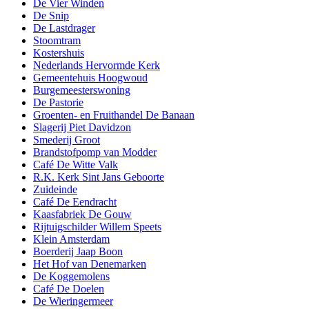
De Vier Winden
De Snip
De Lastdrager
Stoomtram
Kostershuis
Nederlands Hervormde Kerk
Gemeentehuis Hoogwoud
Burgemeesterswoning
De Pastorie
Groenten- en Fruithandel De Banaan
Slagerij Piet Davidzon
Smederij Groot
Brandstofpomp van Modder
Café De Witte Valk
R.K. Kerk Sint Jans Geboorte
Zuideinde
Café De Eendracht
Kaasfabriek De Gouw
Rijtuigschilder Willem Speets
Klein Amsterdam
Boerderij Jaap Boon
Het Hof van Denemarken
De Koggemolens
Café De Doelen
De Wieringermeer