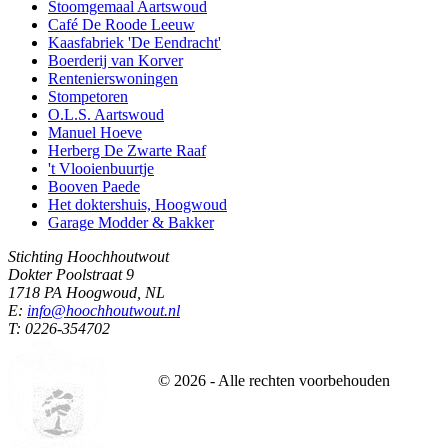
Stoomgemaal Aartswoud
Café De Roode Leeuw
Kaasfabriek 'De Eendracht'
Boerderij van Korver
Rentenierswoningen
Stompetoren
O.L.S. Aartswoud
Manuel Hoeve
Herberg De Zwarte Raaf
't Vlooienbuurtje
Booven Paede
Het doktershuis, Hoogwoud
Garage Modder & Bakker
Stichting Hoochhoutwout
Dokter Poolstraat 9
1718 PA Hoogwoud, NL
E:
info@hoochhoutwout.nl
T: 0226-354702
©
2026
- Alle rechten voorbehouden