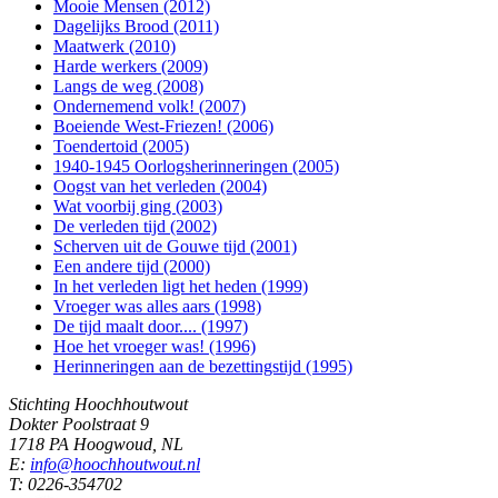
Mooie Mensen (2012)
Dagelijks Brood (2011)
Maatwerk (2010)
Harde werkers (2009)
Langs de weg (2008)
Ondernemend volk! (2007)
Boeiende West-Friezen! (2006)
Toendertoid (2005)
1940-1945 Oorlogsherinneringen (2005)
Oogst van het verleden (2004)
Wat voorbij ging (2003)
De verleden tijd (2002)
Scherven uit de Gouwe tijd (2001)
Een andere tijd (2000)
In het verleden ligt het heden (1999)
Vroeger was alles aars (1998)
De tijd maalt door.... (1997)
Hoe het vroeger was! (1996)
Herinneringen aan de bezettingstijd (1995)
Stichting Hoochhoutwout
Dokter Poolstraat 9
1718 PA Hoogwoud, NL
E:
info@hoochhoutwout.nl
T: 0226-354702