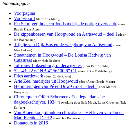
Inhoudsopgave
Voorpagina
Voorwoord
(door Erik Mooij)
Fia Schrijver; hoe een Joods meisje de oorlog overleefde
(door
Bep de Haan-Appel)
De kippenboeren van Hoogwoud en Aartswoud – deel I
(door
Jan Bonenkamp)
Trijntje van Dijk-Bos en de weegbrug van Aartswoud
(door
Niek Dekker)
Straatnamen in Hoogwoud – De Louisa Hedwig van
Catzstraat
(door Niek Dekker)
Juffrouw Luksenburg, onderwijzeres
(door Bart Knobbe)
52° 43’ 22.6” NB 4° 56’ 00.6” OL
(door Erica Middelburg)
Fries aardewerk
(door Co de Rijcke)
Arie Zee, hardrijder uit Hoogwoud
(door Annet Brode-Mooij)
Herinneringen van Pé en Duw Groot – deel I
(door Martien
Hoogland)
Chroniqueur Olfert Schermer - Een legendarische
dagboekschrijver, 1934
(bewerking door Erik Mooij, Louis Groen en Niek
Dekker)
Van Bloemkool, drank en chocolade – Het leven van Jan en
Mart Kreuk – Deel 2
(door Jan Bonenkamp)
Donateurs in 2016