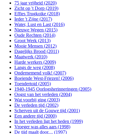
75 jaar vrijheid (2020)
Zicht op 't Dorp (2019)
Effies Trugkoike (2018)
Ieder 't Zijne (2017)
Water, Lust en Last (2016)
Nieuwe Wegen (2015)
Oude Rechten (2014)
Groot Werk (2013)
Mooie Mensen (2012)
Dagelijks Brood (2011)
Maatwerk (2010)
Harde werkers (2009)
Langs de weg (2008)
Ondernemend volk! (2007)
Boeiende West-Friezen! (2006)
Toendertoid (2005)
1940-1945 Oorlogsherinneringen (2005)
Oogst van het verleden (2004)
Wat voorbij ging (2003)
De verleden tijd (2002)
Scherven uit de Gouwe tijd (2001)
Een andere tijd (2000)
In het verleden ligt het heden (1999)
Vroeger was alles aars (1998)
De tijd maalt door.... (1997)