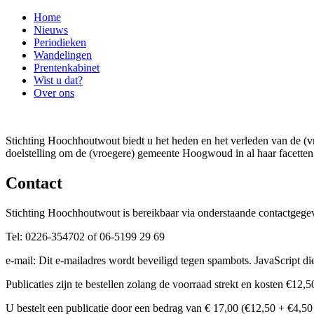
Home
Nieuws
Periodieken
Wandelingen
Prentenkabinet
Wist u dat?
Over ons
Stichting Hoochhoutwout biedt u het heden en het verleden van de
doelstelling om de (vroegere) gemeente Hoogwoud in al haar facetten 
Contact
Stichting Hoochhoutwout is bereikbaar via onderstaande contactgege
Tel: 0226-354702 of 06-5199 29 69
e-mail:
Dit e-mailadres wordt beveiligd tegen spambots. JavaScript die
Publicaties zijn te bestellen zolang de voorraad strekt en kosten €12,5
U bestelt een publicatie door een bedrag van € 17,00 (€12,50 + €4,50