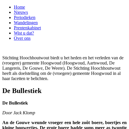
Home
Nieuws
Periodieken
Wandelingen
Prentenkabinet
Wist u dat?
Over ons
Stichting Hoochhoutwout biedt u het heden en het verleden van de
(vroegere) gemeente Hoogwoud (Hoogwoud, Aartswoud, De
Langereis, De Gouwe, De Weere). De Stichting Hoochhoutwout
heeft als doelstelling om de (vroegere) gemeente Hoogwoud in al
haar facetten te belichten.
De Bullestiek
De Bullestiek
Door Jack Klomp
An de Gouwe weunde vroeger een hele zoôt boere, boertjes en
kloine bouwertjes. De grote boere hadde soms meer as twuntig