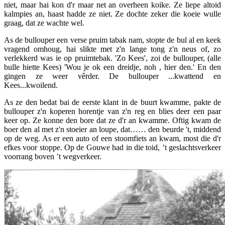
niet, maar hai kon d'r maar net an overheen koike. Ze liepe altoid
kalmpies an, haast hadde ze niet. Ze dochte zeker die koeie wulle
graag, dat ze wachte wel.
As de bullouper een verse pruim tabak nam, stopte de bul al en keek
vragend omhoug, hai slikte met z'n lange tong z'n neus of, zo
verlekkerd was ie op pruimtebak. 'Zo Kees', zoi de bullouper, (alle
bulle hiette Kees) 'Wou je ok een dreidje, noh , hier den.' En den
gingen ze weer vêrder. De bullouper ...kwattend en
Kees...kwoilend.
As ze den bedat bai de eerste klant in de buurt kwamme, pakte de
bullouper z'n koperen horentje van z'n reg en blies deer een paar
keer op. Ze konne den bore dat ze d'r an kwamme. Oftig kwam de
boer den al met z'n stoeier an loupe, dat…… den beurde 't, middend
op de weg. As er een auto of een stoomfiets an kwam, most die d'r
efkes voor stoppe. Op de Gouwe had in die toid, ’t geslachtsverkeer
voorrang boven ’t wegverkeer.