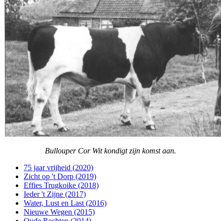
Bullouper Cor Wit kondigt zijn komst aan.
75 jaar vrijheid (2020)
Zicht op 't Dorp (2019)
Effies Trugkoike (2018)
Ieder 't Zijne (2017)
Water, Lust en Last (2016)
Nieuwe Wegen (2015)
Oude Rechten (2014)