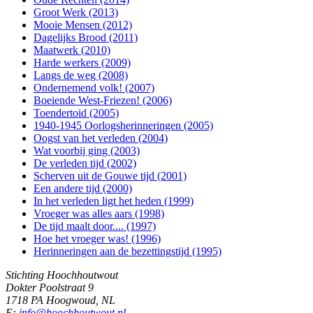
Groot Werk (2013)
Mooie Mensen (2012)
Dagelijks Brood (2011)
Maatwerk (2010)
Harde werkers (2009)
Langs de weg (2008)
Ondernemend volk! (2007)
Boeiende West-Friezen! (2006)
Toendertoid (2005)
1940-1945 Oorlogsherinneringen (2005)
Oogst van het verleden (2004)
Wat voorbij ging (2003)
De verleden tijd (2002)
Scherven uit de Gouwe tijd (2001)
Een andere tijd (2000)
In het verleden ligt het heden (1999)
Vroeger was alles aars (1998)
De tijd maalt door.... (1997)
Hoe het vroeger was! (1996)
Herinneringen aan de bezettingstijd (1995)
Stichting Hoochhoutwout
Dokter Poolstraat 9
1718 PA Hoogwoud, NL
E:
info@hoochhoutwout.nl