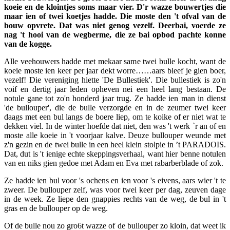
koeie en de klointjes soms maar vier. D'r wazze bouwertjes die
maar ien of twei koetjes hadde. Die moste den 't ofval van de
bouw opvrete. Dat was niet genog vezelf. Deerbai, voerde ze
nag 't hooi van de wegberme, die ze bai opbod pachte konne
van de kogge.
Alle veehouwers hadde met mekaar same twei bulle kocht, want de
koeie moste ien keer per jaar dekt worre……aars bleef je gien boer,
vezelf! Die vereniging hiette 'De Bullestiek'. Die bullestiek is zo'n
voif en dertig jaar leden opheven nei een heel lang bestaan. De
notule gane tot zo'n honderd jaar trug. Ze hadde ien man in dienst
'de bullouper', die de bulle verzorgde en in de zeumer twei keer
daags met een bul langs de boere liep, om te koike of er niet wat te
dekken viel. In de winter hoefde dat niet, den was 't werk `r an of en
moste alle koeie in 't voorjaar kalve. Deuze bullouper weunde met
z'n gezin en de twei bulle in een heel klein stolpie in ’t PARADOIS.
Dat, dut is 't ienige echte skeppingsverhaal, want hier benne notulen
van en niks gien gedoe met Adam en Eva met rabarberblade of zok.
Ze hadde ien bul voor 's ochens en ien voor 's eivens, aars wier 't te
zweer. De bullouper zelf, was voor twei keer per dag, zeuven dage
in de week. Ze liepe den gnappies rechts van de weg, de bul in 't
gras en de bullouper op de weg.
Of de bulle nou zo gro6t wazze of de bullouper zo kloin, dat weet ik