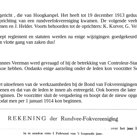
richt , die van Hoogkarspel. Het heeft tot 19 december 1913 geduurd
richting van een rundveefokvereniging kwamen. De volgende veehoud
en en J. Helder. Voorts behoorden tot de oprichters: K. Korver, G. Vel,
cept reglement en statuten werden na enige wijzigingen goedgekeur
n vlotte gang van zaken dus!
Hannes Veerman werd gevraagd of hij de betrekking van Controleur-St
r koe hebben. Ondanks enige aarzeling onder de leden kon voorzitter S
t uitoefenen van de werkzaamheden bij de Bond van Fokverenigingen 
nen en dat van de leden te innen als entreegeld. Ook boeren die late
eginnen. De voorzitter sluit de vergadering en hoopt dat de nieuw opg
dat men per 1 januari 1914 kon beginnen.