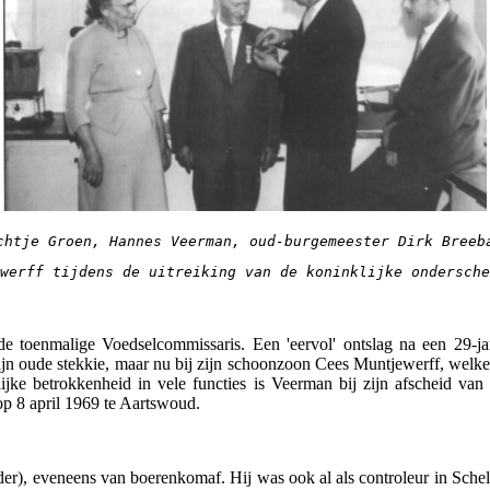
chtje Groen, Hannes Veerman, oud-burgemeester Dirk Breeb
werff tijdens de uitreiking van de koninklijke ondersche
e toenmalige Voedselcommissaris. Een 'eervol' ontslag na een 29-jar
jn oude stekkie, maar nu bij zijn schoonzoon Cees Muntjewerff, wel
jke betrokkenheid in vele functies is Veerman bij zijn afscheid v
op 8 april 1969 te Aartswoud.
er), eveneens van boerenkomaf. Hij was ook al als controleur in Schell