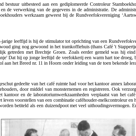
 bestuur uitbesteed aan een gediplomeerde Controleur Stamboekh
k en de verwerking van de gegevens in de administratie. De administ
tamboekhouders werkzaam geweest bij de Rundveefokvereniging ‘Aar
ige leeffijd is hij de stimulator tot oprichting van een Rundveefokve
tswoud ging nog gewoond in het tramkoffiehuis (thans Café 't Stapper
elijk getreden met Brechtje Groen. Zoals eerder gemeld was hij ein
e' Dat hij op jonge leeftijd de veefokkerij een warm hart toe droeg, b
l aan het Breed nr. 11 in Hoorn onder leiding van de toen bekende lera
geschut gedeelte van het café ruimte had voor het kantoor annex labora
veehouders, door middel van monsternemen en registreren. Ook verzor
het kantoor en de laboratoriumwerkzaamheden verplaatst van het café
et leven voorstellen van een combinatie caféhouder-melkcontroleur en he
rden betiteld als een duizendpoot met veel uithoudingsvermogen. En d