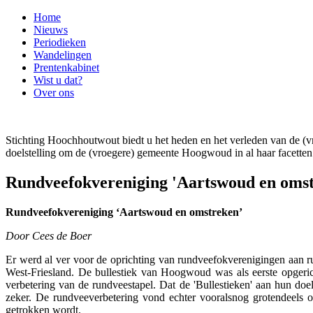
Home
Nieuws
Periodieken
Wandelingen
Prentenkabinet
Wist u dat?
Over ons
Stichting Hoochhoutwout biedt u het heden en het verleden van de
doelstelling om de (vroegere) gemeente Hoogwoud in al haar facetten 
Rundveefokvereniging 'Aartswoud en oms
Rundveefokvereniging ‘Aartswoud en omstreken’
Door Cees de Boer
Er werd al ver voor de oprichting van rundveefokverenigingen aan ru
West-Friesland. De bullestiek van Hoogwoud was als eerste opgerich
verbetering van de rundveestapel. Dat de 'Bullestieken' aan hun do
zeker. De rundveeverbetering vond echter vooralsnog grotendeels o
getrokken wordt.