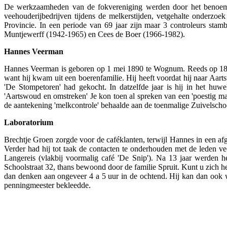
De werkzaamheden van de fokvereniging werden door het benoemd
veehouderijbedrijven tijdens de melkerstijden, vetgehalte onderzoe
Provincie. In een periode van 69 jaar zijn maar 3 controleurs s
Muntjewerff (1942-1965) en Cees de Boer (1966-1982).
Hannes Veerman
Hannes Veerman is geboren op 1 mei 1890 te Wognum. Reeds op 18-jar
want hij kwam uit een boerenfamilie. Hij heeft voordat hij naar Aar
'De Stompetoren' had gekocht. In datzelfde jaar is hij in het huw
'Aartswoud en omstreken' Je kon toen al spreken van een 'poestig manj
de aantekening 'melkcontrole' behaalde aan de toenmalige Zuivelschoo
Laboratorium
Brechtje Groen zorgde voor de caféklanten, terwijl Hannes in een af
Verder had hij tot taak de contacten te onderhouden met de leden 
Langereis (vlakbij voormalig café 'De Snip'). Na 13 jaar werden 
Schoolstraat 32, thans bewoond door de familie Spruit. Kunt u zich h
dan denken aan ongeveer 4 a 5 uur in de ochtend. Hij kan dan ook wo
penningmeester bekleedde.