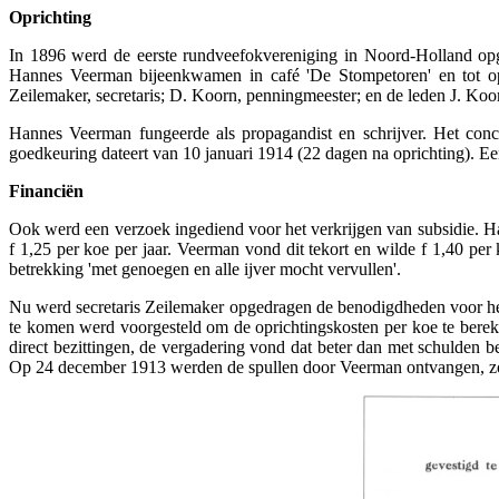
Oprichting
In 1896 werd de eerste rundveefokvereniging in Noord-Holland opge
Hannes Veerman bijeenkwamen in café 'De Stompetoren' en tot op
Zeilemaker, secretaris; D. Koorn, penningmeester; en de leden J. Koom
Hannes Veerman fungeerde als propagandist en schrijver. Het con
goedkeuring dateert van 10 januari 1914 (22 dagen na oprichting). Ee
Financiën
Ook werd een verzoek ingediend voor het verkrijgen van subsidie. 
f 1,25 per koe per jaar. Veerman vond dit tekort en wilde f 1,40 pe
betrekking 'met genoegen en alle ijver mocht vervullen'.
Nu werd secretaris Zeilemaker opgedragen de benodigdheden voor he
te komen werd voorgesteld om de oprichtingskosten per koe te bereke
direct bezittingen, de vergadering vond dat beter dan met schulden b
Op 24 december 1913 werden de spullen door Veerman ontvangen, zo