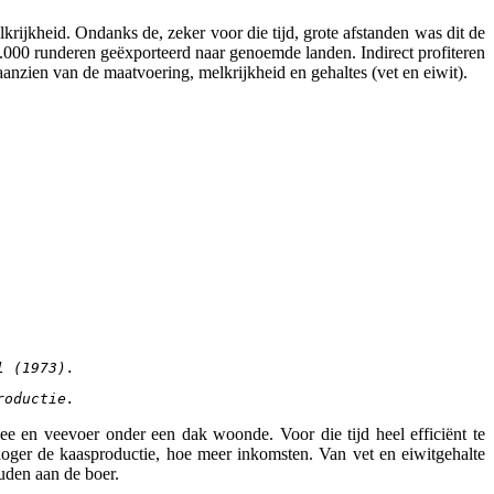
jkheid. Ondanks de, zeker voor die tijd, grote afstanden was dit de
000 runderen geëxporteerd naar genoemde landen. Indirect profiteren
 aanzien van de maatvoering, melkrijkheid en gehaltes (vet en eiwit).
l (1973).
roductie.
e en veevoer onder een dak woonde. Voor die tijd heel efficiënt te
oger de kaasproductie, hoe meer inkomsten. Van vet en eiwitgehalte
uden aan de boer.