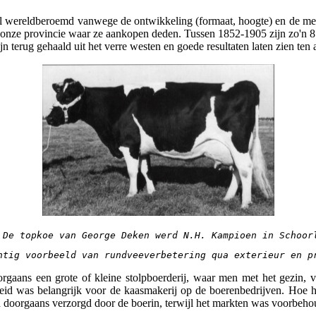
 wereldberoemd vanwege de ontwikkeling (formaat, hoogte) en de melkri
nze provincie waar ze aankopen deden. Tussen 1852-1905 zijn zo'n 8.
jn terug gehaald uit het verre westen en goede resultaten laten zien ten
 De topkoe van George Deken werd N.H. Kampioen in Schoor
htig voorbeeld van rundveeverbetering qua exterieur en p
aans een grote of kleine stolpboerderij, waar men met het gezin, ve
eid was belangrijk voor de kaasmakerij op de boerenbedrijven. Hoe h
 doorgaans verzorgd door de boerin, terwijl het markten was voorbeho