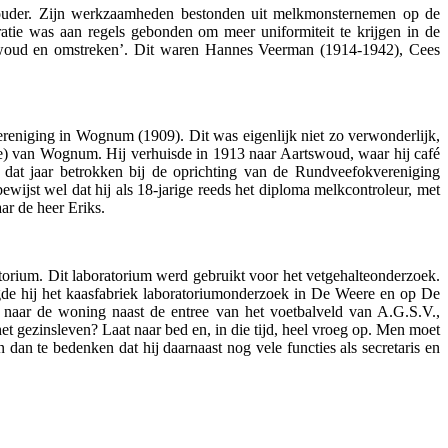
ouder. Zijn werkzaamheden bestonden uit melkmonsternemen op de
ratie was aan regels gebonden om meer uniformiteit te krijgen in de
tswoud en omstreken’. Dit waren Hannes Veerman (1914-1942), Cees
reniging in Wognum (1909). Dit was eigenlijk niet zo verwonderlijk,
tje) van Wognum. Hij verhuisde in 1913 naar Aartswoud, waar hij café
d dat jaar betrokken bij de oprichting van de Rundveefokvereniging
ewijst wel dat hij als 18-jarige reeds het diploma melkcontroleur, met
ar de heer Eriks.
torium. Dit laboratorium werd gebruikt voor het vetgehalteonderzoek.
gde hij het kaasfabriek laboratoriumonderzoek in De Weere en op De
 naar de woning naast de entree van het voetbalveld van A.G.S.V.,
t gezinsleven? Laat naar bed en, in die tijd, heel vroeg op. Men moet
an te bedenken dat hij daarnaast nog vele functies als secretaris en