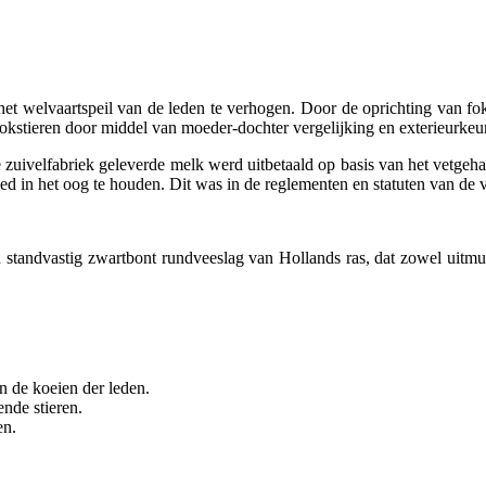
 het welvaartspeil van de leden te verhogen. Door de oprichting van 
fokstieren door middel van moeder-dochter vergelijking en exterieurkeu
 zuivelfabriek geleverde melk werd uitbetaald op basis van het vetgeha
d in het oog te houden. Dit was in de reglementen en statuten van de v
en standvastig zwartbont rundveeslag van Hollands ras, dat zowel uitm
an de koeien der leden.
nde stieren.
en.