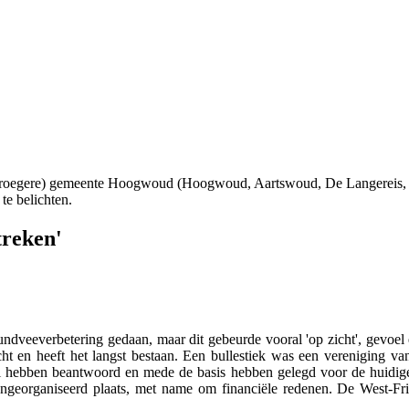
 (vroegere) gemeente Hoogwoud (Hoogwoud, Aartswoud, De Langereis,
te belichten.
treken'
ndveeverbetering gedaan, maar dit gebeurde vooral 'op zicht', gevoel e
t en heeft het langst bestaan. Een bullestiek was een vereniging van 
el hebben beantwoord en mede de basis hebben gelegd voor de huidige r
ngeorganiseerd plaats, met name om financiële redenen. De West-Fri