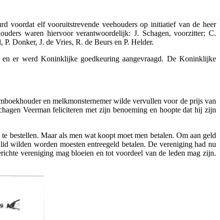
 voordat elf vooruitstrevende veehouders op initiatief van de heer
ers waren hiervoor verantwoordelijk: J. Schagen, voorzitter; C.
 P. Donker, J. de Vries, R. de Beurs en P. Helder.
d en er werd Koninklijke goedkeuring aangevraagd. De Koninklijke
amboekhouder en melkmonsternemer wilde vervullen voor de prijs van
chagen Veerman feliciteren met zijn benoeming en hoopte dat hij zijn
te bestellen. Maar als men wat koopt moet men betalen. Om aan geld
r lid wilden worden moesten entreegeld betalen. De vereniging had nu
erichte vereniging mag bloeien en tot voordeel van de leden mag zijn.