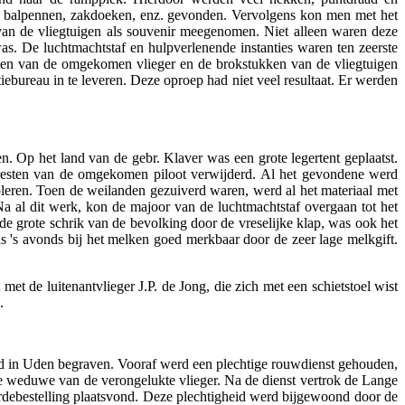
n, balpennen, zakdoeken, enz. gevonden. Vervolgens kon men met het
an de vliegtuigen als souvenir meegenomen. Niet alleen waren deze
was. De luchtmachtstaf en hulpverlenende instanties waren ten zeerste
esten van de omgekomen vlieger en de brokstukken van de vliegtuigen
bureau in te leveren. Deze oproep had niet veel resultaat. Er werden
. Op het land van de gebr. Klaver was een grote legertent geplaatst.
ke resten van de omgekomen piloot verwijderd. Al het gevondene werd
oleren. Toen de weilanden gezuiverd waren, werd al het materiaal met
 al dit werk, kon de majoor van de luchtmachtstaf overgaan tot het
 grote schrik van de bevolking door de vreselijke klap, was ook het
 's avonds bij het melken goed merkbaar door de zeer lage melkgift.
 de luitenantvlieger J.P. de Jong, die zich met een schietstoel wist
.
rd in Uden begraven. Vooraf werd een plechtige rouwdienst gehouden,
de weduwe van de verongelukte vlieger. Na de dienst vertrok de Lange
ardebestelling plaatsvond. Deze plechtigheid werd bijgewoond door de