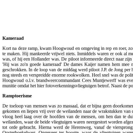
Kameraad
Kort na deze ramp, kwam Hoogwoud en omgeving in rep en roer, zowel 
te maken. Hij mankeerde vrijwel niets. Inmiddels waren er ook al 
was, of hij een Hollander was. De piloot informeerde direct naar zij
'Hij was zo'n goede kameraad' De dames Kaijer namen hem mee naa
geschrokken. In de loop van de middag werd piloot J.P. de Jong per 
nog steeds en verspreidde enorme rookwolken. Heel snel was de polit
Hoogwoud o.l.v. brandweercommandant Cees Muntjewerff was evene
munitie omdat het hier fotoverkenningsvliegtuigen betrof. Naast de po
Ramptoerisme
De toeloop van mensen was zo massaal, dat er bijna geen doorkom
gekomen en liepen vrij over de weilanden naar de wrakstukken van d
vloog heel laag over de hoofden van de mensen, om hen dan te du
weilanden, waar de beide vliegtuigen waren neergestort worden afgez
tot orde gebracht. Hierna werd de Herenweg, vanaf de viersprong
Oosterboekelweg. Ongeveer ter hoogte, waar de vliegtuigen waren