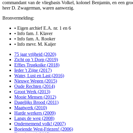
commandant van de vliegbasis Volkel, kolonel Benjamin, en een gro
heer D. Zwagerman, waren aanwezig.
Bronvermelding:
• Eigen archief E.A. nr. 1 en 6
• Info fam. J. Klaver
• Info fam. A. Rooker
• Info mevr. M. Kaijer
75 jaar vrijheid (2020)
Zicht op 't Dorp (2019)
Effies Trugkoike (2018)
Ieder 't Zijne (2017)
Water, Lust en Last (2016)
Nieuwe Wegen (2015)
Oude Rechten (2014)
Groot Werk (2013)
Mooie Mensen (2012)
Dagelijks Brood (2011)
Maatwerk (2010)
Harde werkers (2009)
Langs de weg (2008)
Ondernemend volk! (2007)
Boeiende West-Friezen! (2006)