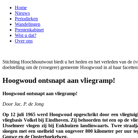
Home
Nieuws
Periodieken
Wandelingen
Prentenkabinet
Wist u dat?
Over ons
Stichting Hoochhoutwout biedt u het heden en het verleden van de
doelstelling om de (vroegere) gemeente Hoogwoud in al haar facetten 
Hoogwoud ontsnapt aan vliegramp!
Hoogwoud ontsnapt aan vliegramp!
Door Jac. P. de Jong
Op 12 juli 1965 werd Hoogwoud opgeschrikt door een vliegtuigb
vliegbasis Volkel bij Eindhoven. Zij behoorden tot een op de vli
IJsselmeer vlogen zij bij Enkhuizen landinwaarts. Twee straal
sloegen met een snelheid van ongeveer 800 kilometer per uur t
Gouwe en de Oosterboekelweg.