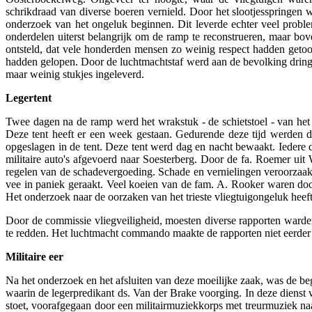
schrikdraad van diverse boeren vernield. Door het slootjesspringe
onderzoek van het ongeluk beginnen. Dit leverde echter veel prob
onderdelen uiterst belangrijk om de ramp te reconstrueren, maar bove
ontsteld, dat vele honderden mensen zo weinig respect hadden getoo
hadden gelopen. Door de luchtmachtstaf werd aan de bevolking dringe
maar weinig stukjes ingeleverd.
Legertent
Twee dagen na de ramp werd het wrakstuk - de schietstoel - van het 
Deze tent heeft er een week gestaan. Gedurende deze tijd werden do
opgeslagen in de tent. Deze tent werd dag en nacht bewaakt. Iedere 
militaire auto's afgevoerd naar Soesterberg. Door de fa. Roemer u
regelen van de schadevergoeding. Schade en vernielingen veroorzaak
vee in paniek geraakt. Veel koeien van de fam. A. Rooker waren doo
Het onderzoek naar de oorzaken van het trieste vliegtuigongeluk heef
Door de commissie vliegveiligheid, moesten diverse rapporten warden
te redden. Het luchtmacht commando maakte de rapporten niet eerder
Militaire eer
Na het onderzoek en het afsluiten van deze moeilijke zaak, was de 
waarin de legerpredikant ds. Van der Brake voorging. In deze dienst
stoet, voorafgegaan door een militairmuziekkorps met treurmuziek na