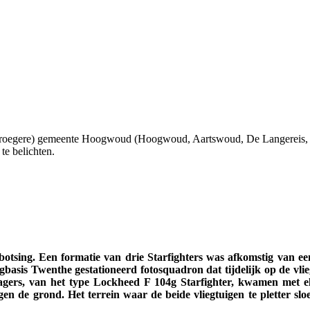
 (vroegere) gemeente Hoogwoud (Hoogwoud, Aartswoud, De Langereis,
te belichten.
otsing. Een formatie van drie Starfighters was afkomstig van ee
egbasis Twenthe gestationeerd fotosquadron dat tijdelijk op de vlie
jagers, van het type Lockheed F 104g Starfighter, kwamen met el
egen de grond. Het terrein waar de beide vliegtuigen te pletter 