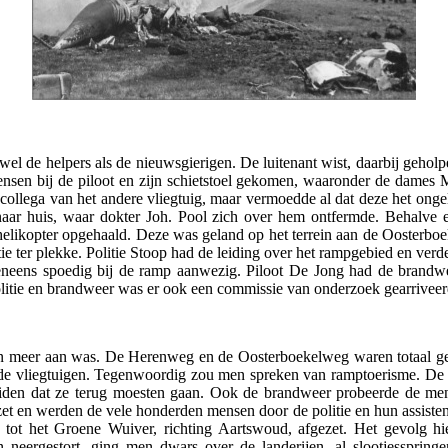
de helpers als de nieuwsgierigen. De luitenant wist, daarbij geholpe
mensen bij de piloot en zijn schietstoel gekomen, waaronder de dames
n collega van het andere vliegtuig, maar vermoedde al dat deze het onge
r huis, waar dokter Joh. Pool zich over hem ontfermde. Behalve en
helikopter opgehaald. Deze was geland op het terrein aan de Oosterboek
ie ter plekke. Politie Stoop had de leiding over het rampgebied en ver
ens spoedig bij de ramp aanwezig. Piloot De Jong had de brandwe
litie en brandweer was er ook een commissie van onderzoek gearriveerd,
en meer aan was. De Herenweg en de Oosterboekelweg waren totaal ge
e vliegtuigen. Tegenwoordig zou men spreken van ramptoerisme. De po
iden dat ze terug moesten gaan. Ook de brandweer probeerde de men
et en werden de vele honderden mensen door de politie en hun assistent
 tot het Groene Wuiver, richting Aartswoud, afgezet. Het gevolg hi
 neergestort, ging men dwars over de landerijen, al slootjessprin