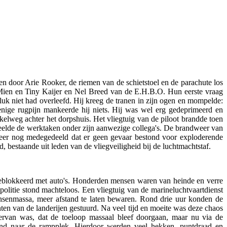
n door Arie Rooker, de riemen van de schietstoel en de parachute los
 Mien en Tiny Kaijer en Nel Breed van de E.H.B.O. Hun eerste vraag
luk niet had overleefd. Hij kreeg de tranen in zijn ogen en mompelde:
ige rugpijn mankeerde hij niets. Hij was wel erg gedeprimeerd en
elweg achter het dorpshuis. Het vliegtuig van de piloot brandde toen
deelde de werktaken onder zijn aanwezige collega's. De brandweer van
er nog medegedeeld dat er geen gevaar bestond voor exploderende
 bestaande uit leden van de vliegveiligheid bij de luchtmachtstaf.
blokkeerd met auto's. Honderden mensen waren van heinde en verre
litie stond machteloos. Een vliegtuig van de marineluchtvaartdienst
senmassa, meer afstand te laten bewaren. Rond drie uur konden de
en van de landerijen gestuurd. Na veel tijd en moeite was deze chaos
ervan was, dat de toeloop massaal bleef doorgaan, maar nu via de
gend naar de rampplek. Hierdoor werden veel hekken, puntdraad en