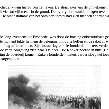
Enschede, kwam hierbij om het leven. De straaljager van de omgekomen 
ier tot vijf meter in de grond. De overige brokstukken lagen overal ve
De brandstoftank van het ontplofte toestel had zich met een enorme vaa
P. de Jong eveneens uit Enschede, was door de botsing onbestuurbaar g
te moment lukte het hem de belemmering op te heffen en de raket in werk
nding af te remmen. Zijn toestel lag enkele honderden meters verde
de verre omgeving zichtbaar. De heer Arie Rooker hoorde in huis (Her
chting de boerderij komen. Enkele honderden meters verder sloeg het toes
 waargenomen.