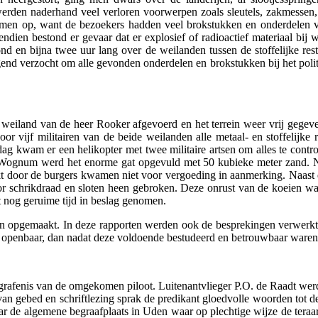
n werden naderhand veel verloren voorwerpen zoals sleutels, zakmesse
lemen op, want de bezoekers hadden veel brokstukken en onderdelen v
ndien bestond er gevaar dat er explosief of radioactief materiaal bij 
nd en bijna twee uur lang over de weilanden tussen de stoffelijke r
nd verzocht om alle gevonden onderdelen en brokstukken bij het politie
weiland van de heer Rooker afgevoerd en het terrein weer vrij gegeven
or vijf militairen van de beide weilanden alle metaal- en stoffelij
dag kwam er een helikopter met twee militaire artsen om alles te contr
it Wognum werd het enorme gat opgevuld met 50 kubieke meter zand. Na
t door de burgers kwamen niet voor vergoeding in aanmerking. Naast de
r schrikdraad en sloten heen gebroken. Deze onrust van de koeien was
t nog geruime tijd in beslag genomen.
 opgemaakt. In deze rapporten werden ook de besprekingen verwerkt met
 openbaar, dan nadat deze voldoende bestudeerd en betrouwbaar waren
begrafenis van de omgekomen piloot. Luitenantvlieger P.O. de Raadt we
 van gebed en schriftlezing sprak de predikant gloedvolle woorden tot 
ar de algemene begraafplaats in Uden waar op plechtige wijze de tera