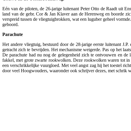
Eén van de piloten, de 26-jarige luitenant Peter Otto de Raadt uit 
land van de gebr. Cor & Jan Klaver aan de Herenweg en boorde zich v
verspreid tussen de vliegtuigbrokken, wat een luguber geheel vormde. 
geboord.
Parachute
Het andere vliegtuig, bestuurd door de 28-jarige eerste luitenant J.
getracht zich te bevrijden. Het mechanisme weigerde. Pas op het laats
De parachute had nu nog de gelegenheid zich te ontvouwen en de la
fakkel, met grote zwarte rookwolken. Deze rookwolken waren tot in 
een verschrikkelijke vuurgloed. Met veel angst zag hij het toestel ri
door veel Hoogwouders, waaronder ook schrijver dezes, met schrik