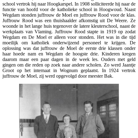
school vertrok hij naar Hoogkarspel. In 1908 solliciteerde hij naar de
functie van hoofd voor de katholieke school in Hoogwoud. Naast
Wegdam stonden juffrouw de Moel en juffrouw Rood voor de klas.
Juffrouw Rood was een thuishaalder afkomstig uit De Weere. Ze
woonde in het lange huis tegenover de latere kleuterschool, naast de
werkplaats van Vlaming. Juffrouw Rood stapte in 1919 op zodat
Wegdam en De Moel er alleen voor stonden. Het was in die tijd
moeilijk om katholiek onderwijzend personeel te krijgen. De
oplossing was dat juffrouw de Moel de eerste drie klassen onder
haar hoede nam en Wegdam de hoogste drie. Kinderen kregen
daarom maar een paar dagen in de week les. Ouders met geld
gingen om die reden op zoek naar andere scholen. Zo werd Jaantje
Groot op het internaat in Wognum geplaatst. In 1924 vertrok
juffrouw de Moel, zij werd opgevolgd door meester Bak.