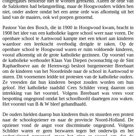
congregaties behoefde niet te worden gerekend. Alleen de orde van
de Salzkotten had belangstelling, maar de Hoogwouders wilden hen
niet, onder andere omdat het een arme orde was afkomstig uit het
land van de maaiers, ook wel poepen genoemd.
Pastoor Van den Bosch, die in 1900 in Hoogwoud kwam, bracht in
1908 het idee van een katholieke lagere school weer naar voren. De
openbare school te Aartswoud kampte met een tekort aan kinderen
waardoor een leerkracht overbodig dreigde te raken. Op de
openbare school te Hoogwoud waren er ruim voldoende kinderen,
vooral afkomstig uit de grote katholieke gezinnen. Op voorstel van
de katholieke wethouder Klaas Van Diepen (woonachtig op de Sint
Raphaelhoeve aan de Herenweg) besloot burgemeester Breebaart
om de kinderen van het Noordeinde naar de school in Aartswoud te
sturen. Dit voornemen leidde tot protesten van de katholieke ouders.
Ze vreesden dat hun kinderen bespot zouden worden om hun
geloof. Het katholieke raadslid Cees Schilder vroeg daarom om
intrekking van het voorstel. Volgens Breebaart was vrees voor
bespotting ongegrond omdat het schoolhoofd daartegen zou waken.
Het voorstel van B & W bleef gehandhaafd.
De ouders hielden daarop hun kinderen thuis en stuurden een protest
naar de schoolopziener en naar de provincie Noord-Holland. De
opziener vond de angst voor discriminatie ongegrond. Volgens
Schilder waren er geen bezwaren tegen het onderwijs en het