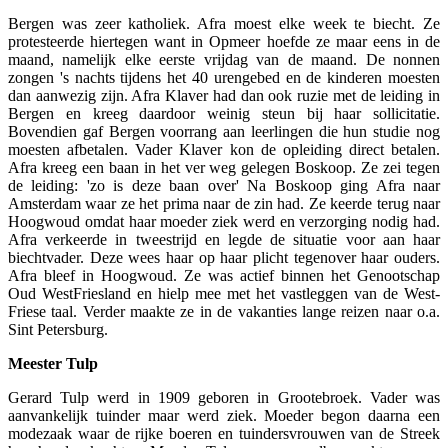
Bergen was zeer katholiek. Afra moest elke week te biecht. Ze
protesteerde hiertegen want in Opmeer hoefde ze maar eens in de
maand, namelijk elke eerste vrijdag van de maand. De nonnen
zongen 's nachts tijdens het 40 urengebed en de kinderen moesten
dan aanwezig zijn. Afra Klaver had dan ook ruzie met de leiding in
Bergen en kreeg daardoor weinig steun bij haar sollicitatie.
Bovendien gaf Bergen voorrang aan leerlingen die hun studie nog
moesten afbetalen. Vader Klaver kon de opleiding direct betalen.
Afra kreeg een baan in het ver weg gelegen Boskoop. Ze zei tegen
de leiding: 'zo is deze baan over' Na Boskoop ging Afra naar
Amsterdam waar ze het prima naar de zin had. Ze keerde terug naar
Hoogwoud omdat haar moeder ziek werd en verzorging nodig had.
Afra verkeerde in tweestrijd en legde de situatie voor aan haar
biechtvader. Deze wees haar op haar plicht tegenover haar ouders.
Afra bleef in Hoogwoud. Ze was actief binnen het Genootschap
Oud WestFriesland en hielp mee met het vastleggen van de West-
Friese taal. Verder maakte ze in de vakanties lange reizen naar o.a.
Sint Petersburg.
Meester Tulp
Gerard Tulp werd in 1909 geboren in Grootebroek. Vader was
aanvankelijk tuinder maar werd ziek. Moeder begon daarna een
modezaak waar de rijke boeren en tuindersvrouwen van de Streek