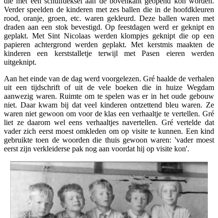
die met een schuifdeksel aan de bovenkant geopend kon worden.
Verder speelden de kinderen met zes ballen die in de hoofdkleuren
rood, oranje, groen, etc. waren gekleurd. Deze ballen waren met
draden aan een stok bevestigd. Op feestdagen werd er geknipt en
geplakt. Met Sint Nicolaas werden klompjes geknipt die op een
papieren achtergrond werden geplakt. Met kerstmis maakten de
kinderen een kerststalletje terwijl met Pasen eieren werden
uitgeknipt.
Aan het einde van de dag werd voorgelezen. Gré haalde de verhalen
uit een tijdschrift of uit de vele boeken die in huize Wegdam
aanwezig waren. Ruimte om te spelen was er in het oude gebouw
niet. Daar kwam bij dat veel kinderen ontzettend bleu waren. Ze
waren niet gewoon om voor de klas een verhaaltje te vertellen. Gré
liet ze daarom wel eens verhaaltjes navertellen. Gré vertelde dat
vader zich eerst moest omkleden om op visite te kunnen. Een kind
gebruikte toen de woorden die thuis gewoon waren: 'vader moest
eerst zijn verkleiderse pak nog aan voordat hij op visite kon'.