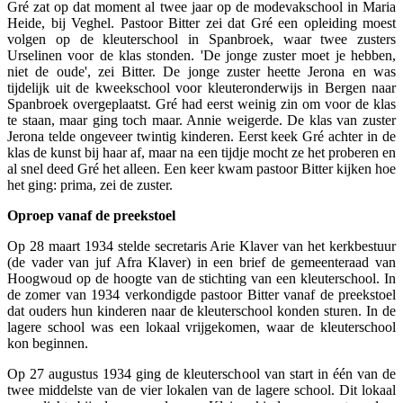
Gré zat op dat moment al twee jaar op de modevakschool in Maria
Heide, bij Veghel. Pastoor Bitter zei dat Gré een opleiding moest
volgen op de kleuterschool in Spanbroek, waar twee zusters
Urselinen voor de klas stonden. 'De jonge zuster moet je hebben,
niet de oude', zei Bitter. De jonge zuster heette Jerona en was
tijdelijk uit de kweekschool voor kleuteronderwijs in Bergen naar
Spanbroek overgeplaatst. Gré had eerst weinig zin om voor de klas
te staan, maar ging toch maar. Annie weigerde. De klas van zuster
Jerona telde ongeveer twintig kinderen. Eerst keek Gré achter in de
klas de kunst bij haar af, maar na een tijdje mocht ze het proberen en
al snel deed Gré het alleen. Een keer kwam pastoor Bitter kijken hoe
het ging: prima, zei de zuster.
Oproep vanaf de preekstoel
Op 28 maart 1934 stelde secretaris Arie Klaver van het kerkbestuur
(de vader van juf Afra Klaver) in een brief de gemeenteraad van
Hoogwoud op de hoogte van de stichting van een kleuterschool. In
de zomer van 1934 verkondigde pastoor Bitter vanaf de preekstoel
dat ouders hun kinderen naar de kleuterschool konden sturen. In de
lagere school was een lokaal vrijgekomen, waar de kleuterschool
kon beginnen.
Op 27 augustus 1934 ging de kleuterschool van start in één van de
twee middelste van de vier lokalen van de lagere school. Dit lokaal