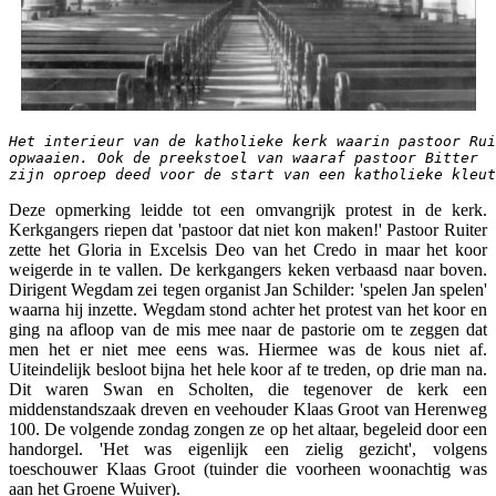
Het interieur van de katholieke kerk waarin pastoor Rui
opwaaien. Ook de preekstoel van waaraf pastoor Bitter 
zijn oproep deed voor de start van een katholieke kleut
Deze opmerking leidde tot een omvangrijk protest in de kerk.
Kerkgangers riepen dat 'pastoor dat niet kon maken!' Pastoor Ruiter
zette het Gloria in Excelsis Deo van het Credo in maar het koor
weigerde in te vallen. De kerkgangers keken verbaasd naar boven.
Dirigent Wegdam zei tegen organist Jan Schilder: 'spelen Jan spelen'
waarna hij inzette. Wegdam stond achter het protest van het koor en
ging na afloop van de mis mee naar de pastorie om te zeggen dat
men het er niet mee eens was. Hiermee was de kous niet af.
Uiteindelijk besloot bijna het hele koor af te treden, op drie man na.
Dit waren Swan en Scholten, die tegenover de kerk een
middenstandszaak dreven en veehouder Klaas Groot van Herenweg
100. De volgende zondag zongen ze op het altaar, begeleid door een
handorgel. 'Het was eigenlijk een zielig gezicht', volgens
toeschouwer Klaas Groot (tuinder die voorheen woonachtig was
aan het Groene Wuiver).