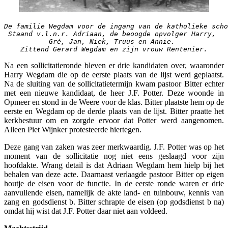
De familie Wegdam voor de ingang van de katholieke scho
Staand v.l.n.r. Adriaan, de beoogde opvolger Harry, 
Gré, Jan, Niek, Truus en Annie. 
Zittend Gerard Wegdam en zijn vrouw Rentenier.
Na een sollicitatieronde bleven er drie kandidaten over, waaronder
Harry Wegdam die op de eerste plaats van de lijst werd geplaatst.
Na de sluiting van de sollicitatietermijn kwam pastoor Bitter echter
met een nieuwe kandidaat, de heer J.F. Potter. Deze woonde in
Opmeer en stond in de Weere voor de klas. Bitter plaatste hem op de
eerste en Wegdam op de derde plaats van de lijst. Bitter praatte het
kerkbestuur om en zorgde ervoor dat Potter werd aangenomen.
Alleen Piet Wijnker protesteerde hiertegen.
Deze gang van zaken was zeer merkwaardig. J.F. Potter was op het
moment van de sollicitatie nog niet eens geslaagd voor zijn
hoofdakte. Wrang detail is dat Adriaan Wegdam hem hielp bij het
behalen van deze acte. Daarnaast verlaagde pastoor Bitter op eigen
houtje de eisen voor de functie. In de eerste ronde waren er drie
aanvullende eisen, namelijk de akte land- en tuinbouw, kennis van
zang en godsdienst b. Bitter schrapte de eisen (op godsdienst b na)
omdat hij wist dat J.F. Potter daar niet aan voldeed.