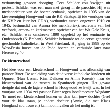
verbouwing gewoon doorging. Cees Schilder zou 'zwijgen uit
protest'. Schilder was een man met gezag in de parochie. Hij was
medeoprichter van de boerenleenbank, oprichter in 1905 van de
kiesvereniging Hoogwoud van de RK Staatspartij (de voorloper van
de KVP en later het CDA), wethouder tussen ongeveer 1910 en
1945, bestuurslid van Aurora (de melkfabriek), secretaris van het
veefonds, armen- en kerkmeester, oprichter van het Wit Gele Kruis,
etc. Schilder was omstreeks 1890 opgeleid op het seminarie in
Oudenbosch (N Brabant). Schilder behoorde tot de eerste generatie
geschoolde katholieken in West-Friesland. Hij ging in 1898 op de
West-Frisia hoeve aan de Pade boeren en verhuisde later naar
Herenweg 40.
De kleuterschool
Het idee voor een kleuterschool in Hoogwoud was afkomstig van
pastoor Bitter. De aanleiding was dat diverse katholieke kinderen uit
Opmeer (Han Ursem, Rina Delissen en Annie Koenis), naar de
kleuterschool van de zusters in Spanbroek gingen. Het gevaar
dreigde dat ook de lagere school in Hoogwoud ze kwijt was. In het
voorjaar van 1934 zei pastoor Bitter tegen hoofdmeester Wegdam:
'Er moet een kleuterschool komen en daar kan jouw dochter (Gré)
voor de klas staan, je andere dochter (Annie, die met Klaas
Hoogland zou trouwen) kan mooi invallen als het nodig is'.