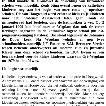
In 1868 maakte de Grondwet de oprichting van bijzondere
scholen weer mogelijk. Zoals bijna overal liepen de katholieke
kinderen nog aan het begin van onze eeuw op openbare
scholen. Die van Hoogwoud werd echter
te
klein en je kinderen
naar het 'heidense' Aartswoud laten gaan, zoals de
gemeenteraad had besloten, ging de katholieken te ver. Op 2
januari 1909 kon hoofdmeester Wegdam dan ook de eerste
leerlingen begroeten in de katholieke lagere school (nu o.a.
jongerenvereniging Pardoes). Die stond tegenover de Johannes
de Doper kerk. Na Wegdam volgden er nog twee
schoolhoofden, namelijk J.F. Potter en S.M. Beemster. Verder
waren bekende onderwijzers als meester Tulp en juffrouw
Klaver aan deze school verbonden. In 1934 kwam er een
bewaarschool voor de kleine kinderen waarvan Gré Wegdam
tot 1979 het hoofd was.
Het begin was moeilijk
Katholiek lager onderwijs was al eerder aan de orde in Hoogwoud.
Al omstreeks 1865 dacht pastoor Van Staveren aan de vestiging van
kloosterlingen in Hoogwoud, die het katholiek onderwijs voor hun
rekening konden nemen. Zij waren goedkoop in een tijd dat de
overheid alleen het openbare onderwijs betaalde. Maar het erg
zelfstandig Hoogwoud was geen al te vruchtbare tuin voor
kloosterroepingen gebleken, op spontane medewerking van zuster