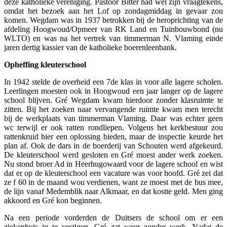
deze katholieke vereniging. Pastoor Bitter had wel zijn vraagtekens,
omdat het bezoek aan het Lof op zondagmiddag in gevaar zou
komen. Wegdam was in 1937 betrokken bij de heroprichting van de
afdeling Hoogwoud/Opmeer van RK Land en Tuinbouwbond (nu
WLTO) en was na het vertrek van timmerman N. Vlaming einde
jaren dertig kassier van de katholieke boerenleenbank.
Opheffing kleuterschool
In 1942 stelde de overheid een 7de klas in voor alle lagere scholen.
Leerlingen moesten ook in Hoogwoud een jaar langer op de lagere
school blijven. Gré Wegdam kwam hierdoor zonder klasruimte te
zitten. Bij het zoeken naar vervangende ruimte kwam men terecht
bij de werkplaats van timmerman Vlaming. Daar was echter geen
wc terwijl er ook ratten rondliepen. Volgens het kerkbestuur zou
rattenkruid hier een oplossing bieden, maar de inspectie keurde het
plan af. Ook de dars in de boerderij van Schouten werd afgekeurd.
De kleuterschool werd gesloten en Gré moest ander werk zoeken.
Nu stond broer Ad in Heerhugowaard voor de lagere school en wist
dat er op de kleuterschool een vacature was voor hoofd. Gré zei dat
ze f 60 in de maand wou verdienen, want ze moest met de bus mee,
de lijn vanaf Medemblik naar Alkmaar, en dat kostte geld. Men ging
akkoord en Gré kon beginnen.
Na een periode vorderden de Duitsers de school om er een
ziekenhuis in te vestigen. Gré zat weer zonder werk. Nadat de