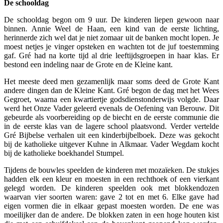
De schooldag
De schooldag begon om 9 uur. De kinderen liepen gewoon naar
binnen. Annie Weel de Haan, een kind van de eerste lichting,
herinnerde zich wel dat je niet zomaar uit de banken mocht lopen. Je
moest netjes je vinger opsteken en wachten tot de juf toestemming
gaf. Gré had na korte tijd al drie leeftijdsgroepen in haar klas. Er
bestond een indeling naar de Grote en de Kleine kant.
Het meeste deed men gezamenlijk maar soms deed de Grote Kant
andere dingen dan de Kleine Kant. Gré begon de dag met het Wees
Gegroet, waarna een kwartiertje godsdienstonderwijs volgde. Daar
werd het Onze Vader geleerd evenals de Oefening van Berouw. Dit
gebeurde als voorbereiding op de biecht en de eerste communie die
in de eerste klas van de lagere school plaatsvond. Verder vertelde
Gré Bijbelse verhalen uit een kinderbijbelboek. Deze was gekocht
bij de katholieke uitgever Kuhne in Alkmaar. Vader Wegdam kocht
bij de katholieke boekhandel Stumpel.
Tijdens de bouwles speelden de kinderen met mozaïeken. De stukjes
hadden elk een kleur en moesten in een rechthoek of een vierkant
gelegd worden. De kinderen speelden ook met blokkendozen
waarvan vier soorten waren: gave 2 tot en met 6. Elke gave had
eigen vormen die in elkaar gepast moesten worden. De ene was
moeilijker dan de andere. De blokken zaten in een hoge houten kist