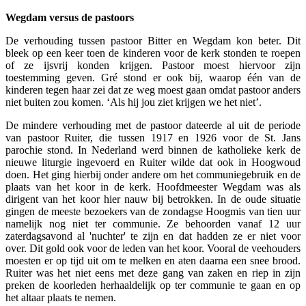
Wegdam versus de pastoors
De verhouding tussen pastoor Bitter en Wegdam kon beter. Dit
bleek op een keer toen de kinderen voor de kerk stonden te roepen
of ze ijsvrij konden krijgen. Pastoor moest hiervoor zijn
toestemming geven. Gré stond er ook bij, waarop één van de
kinderen tegen haar zei dat ze weg moest gaan omdat pastoor anders
niet buiten zou komen. ‘Als hij jou ziet krijgen we het niet’.
De mindere verhouding met de pastoor dateerde al uit de periode
van pastoor Ruiter, die tussen 1917 en 1926 voor de St. Jans
parochie stond. In Nederland werd binnen de katholieke kerk de
nieuwe liturgie ingevoerd en Ruiter wilde dat ook in Hoogwoud
doen. Het ging hierbij onder andere om het communiegebruik en de
plaats van het koor in de kerk. Hoofdmeester Wegdam was als
dirigent van het koor hier nauw bij betrokken. In de oude situatie
gingen de meeste bezoekers van de zondagse Hoogmis van tien uur
namelijk nog niet ter communie. Ze behoorden vanaf 12 uur
zaterdagsavond al 'nuchter' te zijn en dat hadden ze er niet voor
over. Dit gold ook voor de leden van het koor. Vooral de veehouders
moesten er op tijd uit om te melken en aten daarna een snee brood.
Ruiter was het niet eens met deze gang van zaken en riep in zijn
preken de koorleden herhaaldelijk op ter communie te gaan en op
het altaar plaats te nemen.