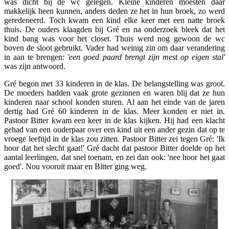
was dicht bij de wc gelegen. Kleine kinderen moesten daar
makkelijk heen kunnen, anders deden ze het in hun broek, zo werd
geredeneerd. Toch kwam een kind elke keer met een natte broek
thuis. De ouders klaagden bij Gré en na onderzoek bleek dat het
kind bang was voor het closet. Thuis werd nog gewoon de wc
boven de sloot gebruikt. Vader had weinig zin om daar verandering
in aan te brengen:
'een goed
paard brengt zijn mest op eigen stal'
was zijn antwoord.
Gré begon met 33 kinderen in de klas. De belangstelling was groot.
De moeders hadden vaak grote gezinnen en waren blij dat ze hun
kinderen naar school konden sturen. Al aan het einde van de jaren
dertig had Gré 60 kinderen in de klas. Meer konden er niet in.
Pastoor Bitter kwam een keer in de klas kijken. Hij had een klacht
gehad van een ouderpaar over een kind uit een ander gezin dat op te
vroege leeftijd in de klas zou zitten. Pastoor Bitter zei tegen Gré: 'Ik
hoor dat het slecht gaat!' Gré dacht dat pastoor Bitter doelde op het
aantal leerlingen, dat snel toenam, en zei dan ook: 'nee hoor het gaat
goed'. Nou vooruit maar en Bitter ging weg.