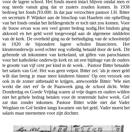
voor de lagere school. Het fonds moest intact blijven omdat men er
nog steeds vanuit ging dat er zusters zouden komen. In 1938
bedroeg het fonds
f
10.000. In dat jaar verzochten pastoor J.H. Bitter
en secretaris P. Wijnker aan de bisschop van Haarlem om opheffing
van het fonds omdat het liefdesgesticht er toch niet zou komen. Voor
de bouw ervan was een veel groter bedrag nodig.Het bisdom ging
akkoord en het geld werd toegevoegd aan de algemene middelen
van de kerk. De overheid ging na de beëindiging van de schoolstrijd
in 1920 de bijzondere lagere scholen financieren. Het
kleuteronderwijs werd echter nog volledig betaald door de kerk. Dit
gebeurde uit inkomsten van kerkeland, uit giften van parochianen
voor het katholieke onderwijs kerk en uit een bijdrage van de ouders
te grootte van vijf cent per kind in de week. . Pastoor Bitter betaalde
het salaris van Gré. Het was geen vetpot. Bitter zei: 'als je meer geld
wilt dan breng je maar meer kinderen binnen' Op een verzoek om
ook in de zomer uitbetaald te krijgen, antwoordde Bitter: 'Wie niet
werkt die niet eet' In de Paasweek ging de school dicht. Witte
Donderdag en Goede Vrijdag waren al vrije dagen en ouders wilden
niet het gehele bedrag betalen voor de resterende halve week. Gré
zat dan zonder inkomen. Pastoor Bitter wilde niet dat Vader
Wegdam en Gré beiden langs kwamen om het geld. Vader moest het
salaris maar meenemen voor zijn dochter.