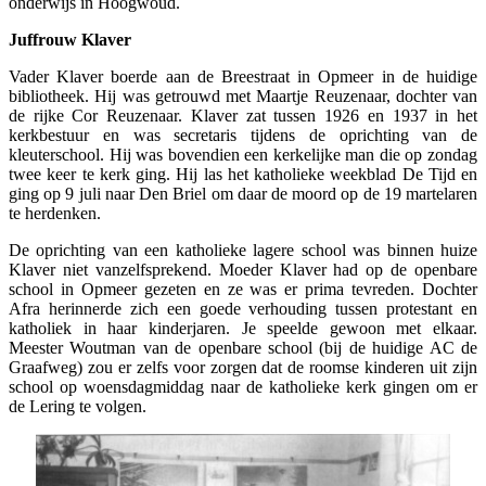
onderwijs in Hoogwoud.
Juffrouw Klaver
Vader Klaver boerde aan de Breestraat in Opmeer in de huidige
bibliotheek. Hij was getrouwd met Maartje Reuzenaar, dochter van
de rijke Cor Reuzenaar. Klaver zat tussen 1926 en 1937 in het
kerkbestuur en was secretaris tijdens de oprichting van de
kleuterschool. Hij was bovendien een kerkelijke man die op zondag
twee keer te kerk ging. Hij las het katholieke weekblad De Tijd en
ging op 9 juli naar Den Briel om daar de moord op de 19 martelaren
te herdenken.
De oprichting van een katholieke lagere school was binnen huize
Klaver niet vanzelfsprekend. Moeder Klaver had op de openbare
school in Opmeer gezeten en ze was er prima tevreden. Dochter
Afra herinnerde zich een goede verhouding tussen protestant en
katholiek in haar kinderjaren. Je speelde gewoon met elkaar.
Meester Woutman van de openbare school (bij de huidige AC de
Graafweg) zou er zelfs voor zorgen dat de roomse kinderen uit zijn
school op woensdagmiddag naar de katholieke kerk gingen om er
de Lering te volgen.