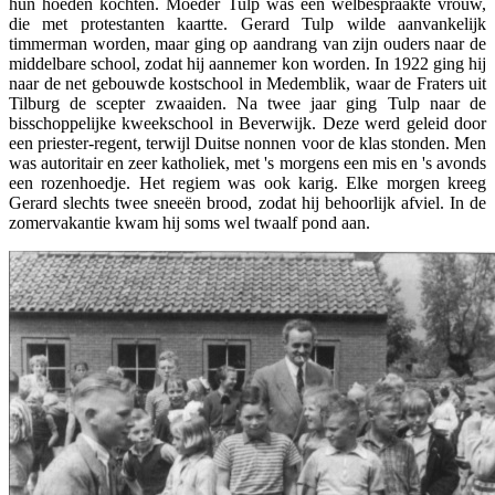
hun hoeden kochten. Moeder Tulp was een welbespraakte vrouw,
die met protestanten kaartte. Gerard Tulp wilde aanvankelijk
timmerman worden, maar ging op aandrang van zijn ouders naar de
middelbare school, zodat hij aannemer kon worden. In 1922 ging hij
naar de net gebouwde kostschool in Medemblik, waar de Fraters uit
Tilburg de scepter zwaaiden. Na twee jaar ging Tulp naar de
bisschoppelijke kweekschool in Beverwijk. Deze werd geleid door
een priester-regent, terwijl Duitse nonnen voor de klas stonden. Men
was autoritair en zeer katholiek, met 's morgens een mis en 's avonds
een rozenhoedje. Het regiem was ook karig. Elke morgen kreeg
Gerard slechts twee sneeën brood, zodat hij behoorlijk afviel. In de
zomervakantie kwam hij soms wel twaalf pond aan.