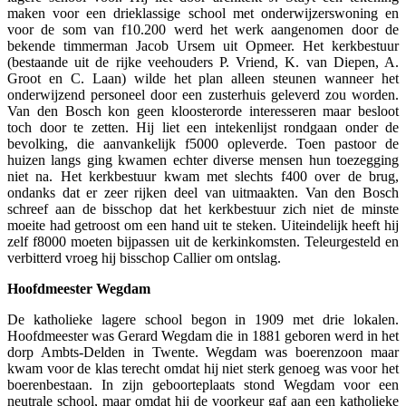
maken voor een drieklassige school met onderwijzerswoning en
voor de som van f10.200 werd het werk aangenomen door de
bekende timmerman Jacob Ursem uit Opmeer. Het kerkbestuur
(bestaande uit de rijke veehouders P. Vriend, K. van Diepen, A.
Groot en C. Laan) wilde het plan alleen steunen wanneer het
onderwijzend personeel door een zusterhuis geleverd zou worden.
Van den Bosch kon geen kloosterorde interesseren maar besloot
toch door te zetten. Hij liet een intekenlijst rondgaan onder de
bevolking, die aanvankelijk f5000 opleverde. Toen pastoor de
huizen langs ging kwamen echter diverse mensen hun toezegging
niet na. Het kerkbestuur kwam met slechts f400 over de brug,
ondanks dat er zeer rijken deel van uitmaakten. Van den Bosch
schreef aan de bisschop dat het kerkbestuur zich niet de minste
moeite had getroost om een hand uit te steken. Uiteindelijk heeft hij
zelf f8000 moeten bijpassen uit de kerkinkomsten. Teleurgesteld en
verbitterd vroeg hij bisschop Callier om ontslag.
Hoofdmeester Wegdam
De katholieke lagere school begon in 1909 met drie lokalen.
Hoofdmeester was Gerard Wegdam die in 1881 geboren werd in het
dorp Ambts-Delden in Twente. Wegdam was boerenzoon maar
kwam voor de klas terecht omdat hij niet sterk genoeg was voor het
boerenbestaan. In zijn geboorteplaats stond Wegdam voor een
neutrale school, maar omdat hij de voorkeur gaf aan een katholieke