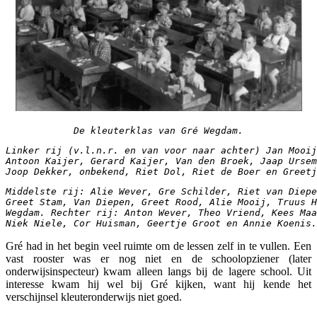
De kleuterklas van Gré Wegdam.
Linker rij (v.l.n.r. en van voor naar achter) Jan Mooij
Antoon Kaijer, Gerard Kaijer, Van den Broek, Jaap Ursem
Joop Dekker, onbekend, Riet Dol, Riet de Boer en Greetj
Middelste rij: Alie Wever, Gre Schilder, Riet van Diepe
Greet Stam, Van Diepen, Greet Rood, Alie Mooij, Truus 
Wegdam. 
Rechter rij: Anton Wever, Theo Vriend, Kees Maa
Niek Niele, Cor Huisman, Geertje Groot en Annie Koenis.
Gré had in het begin veel ruimte om de lessen zelf in te vullen. Een
vast rooster was er nog niet en de schoolopziener (later
onderwijsinspecteur) kwam alleen langs bij de lagere school. Uit
interesse kwam hij wel bij Gré kijken, want hij kende het
verschijnsel kleuteronderwijs niet goed.