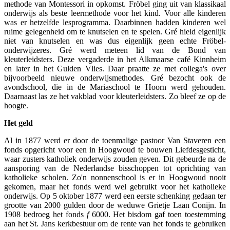
methode van Montessori in opkomst. Fröbel ging uit van klassikaal
onderwijs als beste leermethode voor het kind. Voor alle kinderen
was er hetzelfde lesprogramma. Daarbinnen hadden kinderen wel
ruime gelegenheid om te knutselen en te spelen. Gré hield eigenlijk
niet van knutselen en was dus eigenlijk geen echte Fröbel-
onderwijzeres. Gré werd meteen lid van de Bond van
kleuterleidsters. Deze vergaderde in het Alkmaarse café Kinnheim
en later in het Gulden Vlies. Daar praatte ze met collega's over
bijvoorbeeld nieuwe onderwijsmethodes. Gré bezocht ook de
avondschool, die in de Mariaschool te Hoorn werd gehouden.
Daarnaast las ze het vakblad voor kleuterleidsters. Zo bleef ze op de
hoogte.
Het geld
Al in 1877 werd er door de toenmalige pastoor Van Staveren een
fonds opgericht voor een in Hoogwoud te bouwen Liefdesgesticht,
waar zusters katholiek onderwijs zouden geven. Dit gebeurde na de
aansporing van de Nederlandse bisschoppen tot oprichting van
katholieke scholen. Zo'n nonnenschool is er in Hoogwoud nooit
gekomen, maar het fonds werd wel gebruikt voor het katholieke
onderwijs. Op 5 oktober 1877 werd een eerste schenking gedaan ter
grootte van 2000 gulden door de weduwe Grietje Laan Conijn. In
1908 bedroeg het fonds
f
6000. Het bisdom gaf toen toestemming
aan het St. Jans kerkbestuur om de rente van het fonds te gebruiken