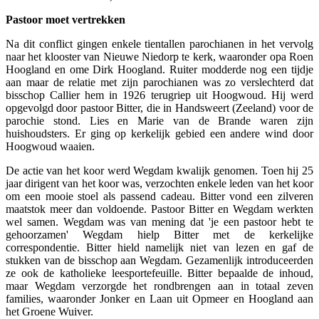
Pastoor moet vertrekken
Na dit conflict gingen enkele tientallen parochianen in het vervolg
naar het klooster van Nieuwe Niedorp te kerk, waaronder opa Roen
Hoogland en ome Dirk Hoogland. Ruiter modderde nog een tijdje
aan maar de relatie met zijn parochianen was zo verslechterd dat
bisschop Callier hem in 1926 terugriep uit Hoogwoud. Hij werd
opgevolgd door pastoor Bitter, die in Handsweert (Zeeland) voor de
parochie stond. Lies en Marie van de Brande waren zijn
huishoudsters. Er ging op kerkelijk gebied een andere wind door
Hoogwoud waaien.
De actie van het koor werd Wegdam kwalijk genomen. Toen hij 25
jaar dirigent van het koor was, verzochten enkele leden van het koor
om een mooie stoel als passend cadeau. Bitter vond een zilveren
maatstok meer dan voldoende. Pastoor Bitter en Wegdam werkten
wel samen. Wegdam was van mening dat 'je een pastoor hebt te
gehoorzamen' Wegdam hielp Bitter met de kerkelijke
correspondentie. Bitter hield namelijk niet van lezen en gaf de
stukken van de bisschop aan Wegdam. Gezamenlijk introduceerden
ze ook de katholieke leesportefeuille. Bitter bepaalde de inhoud,
maar Wegdam verzorgde het rondbrengen aan in totaal zeven
families, waaronder Jonker en Laan uit Opmeer en Hoogland aan
het Groene Wuiver.