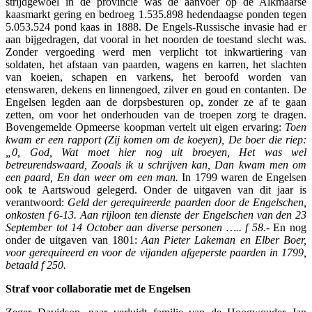
strijdgewoel in de provincie was de aanvoer op de Alkmaarse
kaasmarkt gering en bedroeg 1.535.898 hedendaagse ponden tegen
5.053.524 pond kaas in 1888. De Engels-Russische invasie had er
aan bijgedragen, dat vooral in het noorden de toestand slecht was.
Zonder vergoeding werd men verplicht tot inkwartiering van
soldaten, het afstaan van paarden, wagens en karren, het slachten
van koeien, schapen en varkens, het beroofd worden van
etenswaren, dekens en linnengoed, zilver en goud en contanten. De
Engelsen legden aan de dorpsbesturen op, zonder ze af te gaan
zetten, om voor het onderhouden van de troepen zorg te dragen.
Bovengemelde Opmeerse koopman vertelt uit eigen ervaring:
Toen
kwam er een rapport (Zij komen om de koey
en), De boer die riep:
„0, God, Wat moet hier nog uit broeyen, Het was wel
betreurendswaard, Zooals ik u schrijven kan, Dan kwam men om
een paard, En dan weer om een man.
In 1799 waren de Engelsen
ook te Aartswoud gelegerd. Onder de uitgaven van dit jaar is
verantwoord:
Geld der
gerequireerde paarden door de Engelschen,
onkosten f 6-13. Aan rijloon ten dienste der Engelschen van den 23
September tot 14 October aan diverse personen ….. f 58.-
En nog
onder de uitgaven van 1801:
Aan Pieter Lakeman en Elber Boer,
voor gerequireerd en voor de vijanden afgeperste paarden in 1799,
betaald f 250.
Straf voor collaboratie met de Engelsen