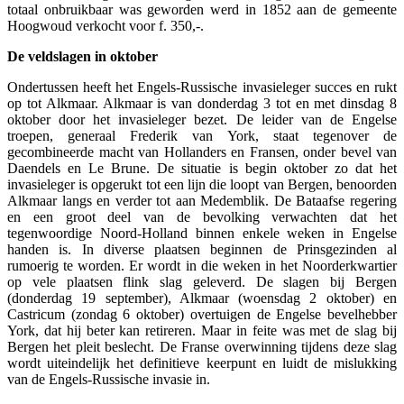
totaal onbruikbaar was geworden werd in 1852 aan de gemeente
Hoogwoud verkocht voor f. 350,-.
De veldslagen in oktober
Ondertussen heeft het Engels-Russische invasieleger succes en rukt
op tot Alkmaar. Alkmaar is van donderdag 3 tot en met dinsdag 8
oktober door het invasieleger bezet. De leider van de Engelse
troepen, generaal Frederik van York, staat tegenover de
gecombineerde macht van Hollanders en Fransen, onder bevel van
Daendels en Le Brune. De situatie is begin oktober zo dat het
invasieleger is opgerukt tot een lijn die loopt van Bergen, benoorden
Alkmaar langs en verder tot aan Medemblik. De Bataafse regering
en een groot deel van de bevolking verwachten dat het
tegenwoordige Noord-Holland binnen enkele weken in Engelse
handen is. In diverse plaatsen beginnen de Prinsgezinden al
rumoerig te worden. Er wordt in die weken in het Noorderkwartier
op vele plaatsen flink slag geleverd. De slagen bij Bergen
(donderdag 19 september), Alkmaar (woensdag 2 oktober) en
Castricum (zondag 6 oktober) overtuigen de Engelse bevelhebber
York, dat hij beter kan retireren. Maar in feite was met de slag bij
Bergen het pleit beslecht. De Franse overwinning tijdens deze slag
wordt uiteindelijk het definitieve keerpunt en luidt de mislukking
van de Engels-Russische invasie in.