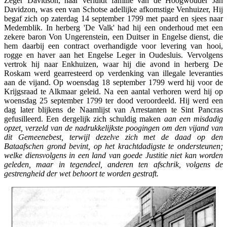
Zeger Davidson, naar verluidt familie van de Hoogwouder Jan
Davidzon, was een van Schotse adellijke afkomstige Venhuizer, Hij
begaf zich op zaterdag 14 september 1799 met paard en sjees naar
Medemblik. In herberg 'De Valk' had hij een onderhoud met een
zekere baron Von Ungerenstein, een Duitser in Engelse dienst, die
hem daarbij een contract overhandigde voor levering van hooi,
rogge en haver aan het Engelse Leger in Oudesluis. Vervolgens
vertrok hij naar Enkhuizen, waar hij die avond in herberg De
Roskam werd gearresteerd op verdenking van illegale leveranties
aan de vijand. Op woensdag 18 september 1799 werd hij voor de
Krijgsraad te Alkmaar geleid. Na een aantal verhoren werd hij op
woensdag 25 september 1799 ter dood veroordeeld. Hij werd een
dag later blijkens de Naamlijst van Arrestanten te Sint Pancras
gefusilleerd. Een dergelijk zich schuldig maken
aan een misdadig
opzet, verzeld van de nadrukkelijkste poogingen om den vijand van
dit Gemeenebest, terwijl dezelve zich met de daad op den
Bataafschen grond bevint, op het krachtdadigste te ondersteunen;
welke diensvolgens in een land van goede Justitie niet kan worden
geleden, maar in tegendeel, anderen ten afschrik, volgens de
gestrengheid der wet behoort te worden gestraft.