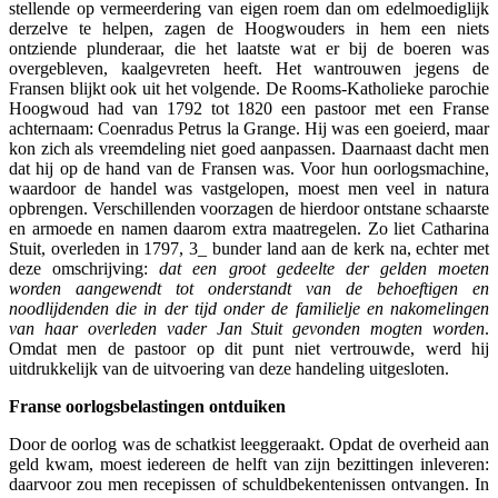
stellende op vermeerdering van eigen roem dan om edelmoediglijk
derzelve te helpen, zagen de Hoogwouders in hem een niets
ontziende plunderaar, die het laatste wat er bij de boeren was
overgebleven, kaalgevreten heeft. Het wantrouwen jegens de
Fransen blijkt ook uit het volgende. De Rooms-Katholieke parochie
Hoogwoud had van 1792 tot 1820 een pastoor met een Franse
achternaam: Coenradus Petrus la Grange. Hij was een goeierd, maar
kon zich als vreemdeling niet goed aanpassen. Daarnaast dacht men
dat hij op de hand van de Fransen was. Voor hun oorlogsmachine,
waardoor de handel was vastgelopen, moest men veel in natura
opbrengen. Verschillenden voorzagen de hierdoor ontstane schaarste
en armoede en namen daarom extra maatregelen. Zo liet Catharina
Stuit, overleden in 1797, 3_ bunder land aan de kerk na, echter met
deze omschrijving:
dat een groot gedeelte der gelden moeten
worden aangewendt tot onderstandt van de behoeftigen en
noodlijdenden die in der tijd onder de familielje en nakomelingen
van haar overleden vader Jan Stuit gevonden mogten worden
.
Omdat men de pastoor op dit punt niet vertrouwde, werd hij
uitdrukkelijk van de uitvoering van deze handeling uitgesloten.
Franse oorlogsbelastingen ontduiken
Door de oorlog was de schatkist leeggeraakt. Opdat de overheid aan
geld kwam, moest iedereen de helft van zijn bezittingen inleveren:
daarvoor zou men recepissen of schuldbekentenissen ontvangen. In