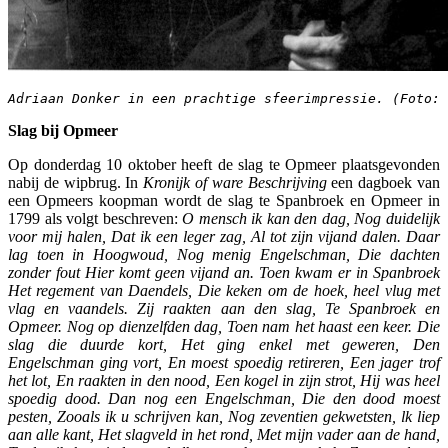
Adriaan Donker in een prachtige sfeerimpressie. (Foto: 
Slag bij Opmeer
Op donderdag 10 oktober heeft de slag te Opmeer plaatsgevonden
nabij de wipbrug. In
Kronijk of ware
Beschrijving
een dagboek van
een Opmeers koopman wordt de slag te Spanbroek en Opmeer in
1799 als volgt beschreven:
O mensch ik kan den dag, Nog duidelijk
voor
mij halen, Dat ik een leger zag, Al tot zijn vijand dalen. Daar
lag toen in Hoogwoud, Nog menig Engelschman, Die dachten
zonder fout Hier komt geen vijand an. Toen kwam er in Spanbroek
Het regement van Daendels, Die keken om de hoek, heel vlug met
vlag en vaandels. Zij raakten aan den slag, Te Spanbroek en
Opmeer. Nog op dienzelfden dag, Toen nam het haast een keer. Die
slag die duurde kort, Het ging enkel met geweren, Den
Engelschman ging vort, En moest spoedig retireren, Een jager trof
het lot, En raakten in den nood, Een kogel in zijn strot, Hij was heel
spoedig dood. Dan nog een Engelschman, Die den dood moest
pesten, Zooals ik u schrijven kan, Nog zeventien gekwetsten, lk liep
aan alle kant, Het slagveld in het rond, Met mijn vader aan de hand,