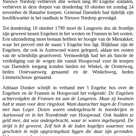
Nieuwe Niedorp verbleven drie weken lang 80 Engelse soldaten,
verbleven in deze dorpen van donderdag 10 oktober tot zondag 24
november de Bataafse troepen. Generaal Daendels had tijdelijk zijn
hoofdkwartier in het raadhuis te Nieuwe Niedorp gevestigd.
Tot donderdag 10 oktober 1799 moet de Langereis dus de frontlijn
zijn geweest tussen Engelsen in het westen en Fransen in het oosten.
Een uitzondering moet bestaan hebben ter hoogte van de Mienakker,
waar het perceel met de naam 't Engelse bos ligt. Blijkbaar zijn de
Engelsen, die ook in Aartswoud waren gelegerd, aldaar ten oosten
van de scheidslijn gearriveerd. Vermoedelijk had het als functie de
verdediging van de wegen die vanuit Hoogwoud voor de troepen
van Daendels toegang konden bieden tot Winkel, de Oosterweg,
heden Ooievaarsweg genaamd en de Winkelsweg, heden
Limmerschouw genaamd.
Adriaan Donker schrijft in verband met 't Engelse bos over de
Engelsen en de Fransen in Hoogwoud het volgende:
De Engelsen
achtervolgden de Fransen tot aan de Langereis. Maar zij kwamen
halt te staan voor deze ringsloot.
Want daarachter lagen de Fransen
met hun Leger. Dezen waren ondergebracht in boerderijen in
Aartswoud en in het Noordeinde van Hoogwoud. Ook hadden ze
geld mee, dat was ondergebracht, waar ze waren ingeburgerd. De
strijd is fel geweest. Zelf heb ik de loden kogeltjes waarmee was
geschoten in mijn opgravingskast liggen die daar zijn gevonden.