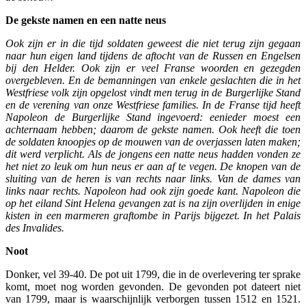
De gekste namen en een natte neus
Ook zijn er in die tijd soldaten geweest die niet terug zijn gegaan
naar hun eigen land tijdens de aftocht van de Russen en Engelsen
bij den Helder. Ook zijn er veel Franse woorden en gezegden
overgebleven. En de bemanningen van enkele geslachten die in het
Westfriese volk zijn opgelost vindt men terug in de Burgerlijke Stand
en de verening van onze Westfriese families. In de Franse tijd heeft
Napoleon de Burgerlijke Stand ingevoerd: eenieder moest een
achternaam hebben; daarom de gekste namen. Ook heeft die toen
de soldaten knoopjes op de mouwen van de overjassen laten maken;
dit werd verplicht. Als de jongens een natte neus hadden vonden ze
het niet zo leuk om hun neus er aan af te vegen. De knopen van de
sluiting van de heren is van rechts naar links. Van de dames van
links naar rechts. Napoleon had ook zijn goede kant. Napoleon die
op het eiland Sint Helena gevangen zat is na zijn overlijden in enige
kisten in een marmeren graftombe in Parijs bijgezet. In het Palais
des Invalides.
Noot
Donker, vel 39-40. De pot uit 1799, die in de overlevering ter sprake
komt, moet nog worden gevonden. De gevonden pot dateert niet
van 1799, maar is waarschijnlijk verborgen tussen 1512 en 1521.