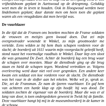
vrijheidsboom geplant in Aartswoud op de driesprong. Gelukkig
weet men die in leven te houden. Ook in Hoogwoud werden twee
lindebomen geplant; daar danste men om heen toen die geplant
waren als een vreugdedans dat men bevrijd was.
De vuurblazer
In die tijd dat de Fransen ons bezetten mochten de Franse soldaten
de vrouwen en meisjes geen kwaad doen. Dat zei mijn
overgrootvader wonende te Winkel, zo mijn grootmoeder me
vertelde. Eens wilden ze bij hem thuis schapen vorderen voor de
slacht; de boerderij uit 1611 waarin mijn voorgeslacht geleefd heeft,
stond naast het voormalige raadhuis te Winkel. Daar liep een sloot
die was genaamd De Zwet. Achter de boerderij lag een brug waar
de schapen over moesten. Maar de dienstbode ging op die brug
staan en hield de schapen tegen. Woedend vertrokken ze. Volgens
overlevering werd daar niet veel over gesproken. Een andere keer
kwam een soldaat een koe vorderen voor de slacht. De dienstbode
was het vuur in de slofter aan het rekelen. Welke wil je, sprak ze.
Die, zei de Fransman. Ze nam de ijzeren vuurblazer. En gaf hem
van achteren een harde klap op zijn hoofd: hij was dood. De
soldaten zochten de eigenaar van de boerderij. Maar die was er al
lang van door, is toen ondergedoken geweest in Twisk bij de familie.
Deze vuurblazer hangt bij mij in de museumboerderij in de kamer in
de schouw.