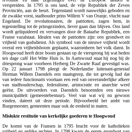
verspreiden. In 1795 is ons land, de vrije Republiek der Zeven
Provinciën, aan de beurt. Tegenstand wordt nauwelijks geboden en
de zwakke vorst, stadhouder prins Willem V van Oranje, vlucht naar
Engeland. De revolutionairen, de patriotten, zagen hem, in
tegenstelling tot de prinsgezinden, liever gaan dan blijven. Ons land
wordt geliquideerd en vervangen door de Bataafse Republiek, een
Franse vazalstaat. Idealen van de patriotten zijn: een grondwet en
vrijheid van godsdienst. Als symbool van de nieuwe vrijheid wordt
overal een vrijheidsboom geplaatst, waaromheen het volk danst. In
Hoogwoud heeft deze boom gestaan op de viersprong bij wat heden
ten dage café Het Witte Huis is. In Aartswoud staat hij nog bij de
driesprong waar voorheen Herberg De Zwarte Raaf gevestigd was.
Op 22 januari 1798 pleegt de Nederlandse luitenant-generaal
Herman Willem Daendels een staatsgreep, die tot gevolg had dat
van iedere functionaris voortaan een eed van onveranderlijke afkeer
van stadhouderschap, federalisme, aristocratie en anarchie werd
geëist. De uitvoerders van Daendels benoemden een nieuwe
municipaliteit (gemeentebestuur). Veel van wat wij nu gewoon
vinden, dateert uit deze periode. Bijvoorbeeld het ambt van
Burgemeester, gemeenten maar ook de eenheid in maten.
Mislukte restitutie van kerkelijke goederen te Hoogwoud
De komst van de Fransen in 1795 bracht voor de katholieken
vrijheid en gelijke rechten. In 1798 kwam de eerste grondwet van