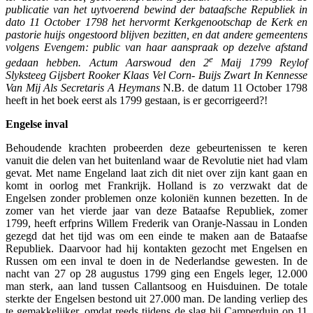
publicatie van het uytvoerend bewind der bataafsche Republiek in
dato 11 October 1798 het hervormt Kerkgenootschap de Kerk en
pastorie huijs ongestoord blijven bezitten, en dat andere gemeentens
volgens Evengem: public van haar aanspraak op dezelve afstand
e
gedaan hebben. Actum Aarswoud den 2
Maij 1799 Reylof
Slyksteeg Gijsbert Rooker Klaas Vel Corn- Buijs Zwart In Kennesse
Van Mij Als Secretaris A Heymans
N.B. de datum 11 October 1798
heeft in het boek eerst als 1799 gestaan, is er gecorrigeerd?!
Engelse inval
Behoudende krachten probeerden deze gebeurtenissen te keren
vanuit die delen van het buitenland waar de Revolutie niet had vlam
gevat. Met name Engeland laat zich dit niet over zijn kant gaan en
komt in oorlog met Frankrijk. Holland is zo verzwakt dat de
Engelsen zonder problemen onze koloniën kunnen bezetten. In de
zomer van het vierde jaar van deze Bataafse Republiek, zomer
1799, heeft erfprins Willem Frederik van Oranje-Nassau in Londen
gezegd dat het tijd was om een einde te maken aan de Bataafse
Republiek. Daarvoor had hij kontakten gezocht met Engelsen en
Russen om een inval te doen in de Nederlandse gewesten. In de
nacht van 27 op 28 augustus 1799 ging een Engels leger, 12.000
man sterk, aan land tussen Callantsoog en Huisduinen. De totale
sterkte der Engelsen bestond uit 27.000 man. De landing verliep des
te gemakkelijker, omdat reeds tijdens de slag bij Camperduin op 11