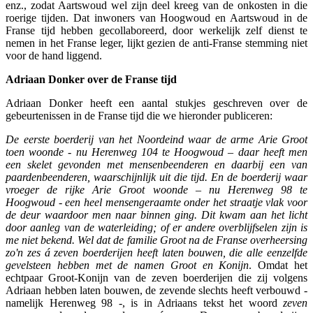
enz., zodat Aartswoud wel zijn deel kreeg van de onkosten in die
roerige tijden. Dat inwoners van Hoogwoud en Aartswoud in de
Franse tijd hebben gecollaboreerd, door werkelijk zelf dienst te
nemen in het Franse leger, lijkt gezien de anti-Franse stemming niet
voor de hand liggend.
Adriaan Donker over de Franse tijd
Adriaan Donker heeft een aantal stukjes geschreven over de
gebeurtenissen in de Franse tijd die we hieronder publiceren:
De eerste boerderij van het Noordeind waar de arme Arie Groot
toen woonde - nu Herenweg 104 te Hoogwoud – daar heeft men
een skelet gevonden met mensenbeenderen en daarbij een van
paardenbeenderen, waarschijnlijk uit die tijd. En de boerderij waar
vroeger de rijke Arie Groot woonde – nu Herenweg 98 te
Hoogwoud - een heel mensengeraamte onder het straatje vlak voor
de deur waardoor men naar binnen ging. Dit kwam aan het licht
door aanleg van de waterleiding; of er andere overblijfselen zijn is
me niet bekend. Wel dat de familie Groot na de Franse overheersing
zo'n zes á zeven boerderijen heeft laten bouwen, die alle eenzelfde
gevelsteen hebben met de namen Groot en Konijn
. Omdat het
echtpaar Groot-Konijn van de zeven boerderijen die zij volgens
Adriaan hebben laten bouwen, de zevende slechts heeft verbouwd -
namelijk Herenweg 98 -, is in Adriaans tekst het woord
zeven