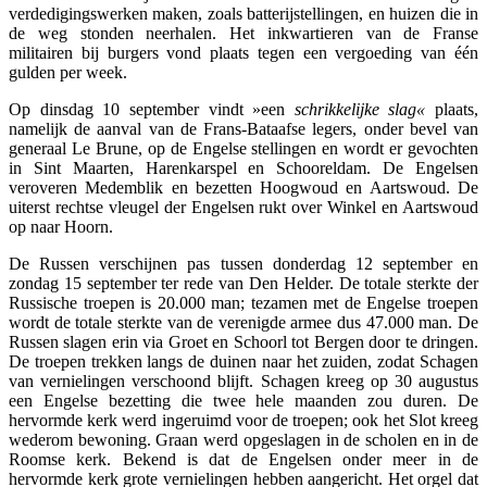
verdedigingswerken maken, zoals batterijstellingen, en huizen die in
de weg stonden neerhalen. Het inkwartieren van de Franse
militairen bij burgers vond plaats tegen een vergoeding van één
gulden per week.
Op dinsdag 10 september vindt »een
schrikkelijke slag«
plaats,
namelijk de aanval van de Frans-Bataafse legers, onder bevel van
generaal Le Brune, op de Engelse stellingen en wordt er gevochten
in Sint Maarten, Harenkarspel en Schooreldam. De Engelsen
veroveren Medemblik en bezetten Hoogwoud en Aartswoud. De
uiterst rechtse vleugel der Engelsen rukt over Winkel en Aartswoud
op naar Hoorn.
De Russen verschijnen pas tussen donderdag 12 september en
zondag 15 september ter rede van Den Helder. De totale sterkte der
Russische troepen is 20.000 man; tezamen met de Engelse troepen
wordt de totale sterkte van de verenigde armee dus 47.000 man. De
Russen slagen erin via Groet en Schoorl tot Bergen door te dringen.
De troepen trekken langs de duinen naar het zuiden, zodat Schagen
van vernielingen verschoond blijft. Schagen kreeg op 30 augustus
een Engelse bezetting die twee hele maanden zou duren. De
hervormde kerk werd ingeruimd voor de troepen; ook het Slot kreeg
wederom bewoning. Graan werd opgeslagen in de scholen en in de
Roomse kerk. Bekend is dat de Engelsen onder meer in de
hervormde kerk grote vernielingen hebben aangericht. Het orgel dat