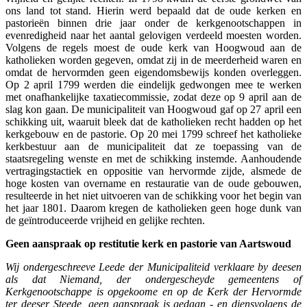
ons land tot stand. Hierin werd bepaald dat de oude kerken en
pastorieën binnen drie jaar onder de kerkgenootschappen in
evenredigheid naar het aantal gelovigen verdeeld moesten worden.
Volgens de regels moest de oude kerk van Hoogwoud aan de
katholieken worden gegeven, omdat zij in de meerderheid waren en
omdat de hervormden geen eigendomsbewijs konden overleggen.
Op 2 april 1799 werden die eindelijk gedwongen mee te werken
met onafhankelijke taxatiecommissie, zodat deze op 9 april aan de
slag kon gaan. De municipaliteit van Hoogwoud gaf op 27 april een
schikking uit, waaruit bleek dat de katholieken recht hadden op het
kerkgebouw en de pastorie. Op 20 mei 1799 schreef het katholieke
kerkbestuur aan de municipaliteit dat ze toepassing van de
staatsregeling wenste en met de schikking instemde. Aanhoudende
vertragingstactiek en oppositie van hervormde zijde, alsmede de
hoge kosten van overname en restauratie van de oude gebouwen,
resulteerde in het niet uitvoeren van de schikking voor het begin van
het jaar 1801. Daarom kregen de katholieken geen hoge dunk van
de geïntroduceerde vrijheid en gelijke rechten.
Geen aanspraak op restitutie kerk en pastorie van Aartswoud
Wij ondergeschreeve Leede der Municipaliteid verklaare by deesen
als dat Niemand, der ondergescheyde gemeentens of
Kerkgenootschappe is opgekoome en op de Kerk der Hervormde
ter deeser Steede, geen aanspraak is gedaan - en diensvolgens de