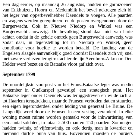
Een dag eerder, op maandag 26 augustus, hadden de garnizoenen
van Enkhuizen, Hoorn en Medemblik het bevel gekregen zich bij
het leger van opperbevelhebber Daendels te voegen. Alle paarden
en wagens werden gerequireerd en de posten overgenomen door de
Burgerwacht. Ook in Nieuwe Niedorp en Winkel was een
Burgerwacht aanwezig. De bevolking stond daar niet van harte
achter, omdat in de gehele omtrek geen Burgerwacht aanwezig was
zodat daar, in tegenstelling tot in Niedorp en Winkel, geen
contributie voor hoefde te worden betaald. De landing van de
Engelsen slaagde aanvankelijk goed doordat Daendels zich vrij snel
met zware verliezen terugtrok achter de lijn Avenhorn-Alkmaar. Den
Helder werd bezet en de Bataafse vloot gaf zich over.
September 1799
De noordelijkste voorpost van het Frans-Bataafse leger was medio
september in Oudkarspel gevestigd, een strategisch punt. Het
Bataafse leger onder Daendels was teruggedreven en wilde zich al
tot Haarlem terugtrekken, maar de Fransen verboden dat en stuurden
een eigen legeronderdeel onder leiding van generaal Le Brune. De
Langedijk werd door de Fransen in een vesting veranderd. In elke
woning moest ruimte worden gemaakt voor de inkwartiering van
een aantal soldaten, in totaal 2.500 man en 150 paarden. Sommigen
hadden twintig of vijfentwintig en ook dertig man in kwartier en
niemand durfde bijna van huis. Bovendien moesten de burgers