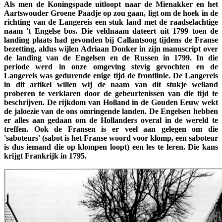
Als men de Koningspade uitloopt naar de Mienakker en het
Aartswouder Groene Paadje op zou gaan, ligt om de hoek in de
richting van de Langereis een stuk land met de raadselachtige
naam 't Engelse bos. Die veldnaam dateert uit 1799 toen de
landing plaats had gevonden bij Callantsoog tijdens de Franse
bezetting, aldus wijlen Adriaan Donker in zijn manuscript over
de landing van de Engelsen en de Russen in 1799. In die
periode werd in onze omgeving stevig gevochten en de
Langereis was gedurende enige tijd de frontlinie. De Langereis
in dit artikel willen wij de naam van dit stukje weiland
proberen te verklaren door de gebeurtenissen van die tijd te
beschrijven. De rijkdom van Holland in de Gouden Eeuw wekt
de jaloezie van de ons omringende landen. De Engelsen hebben
er alles aan gedaan om de Hollanders overal in de wereld te
treffen. Ook de Fransen is er veel aan gelegen om die
'saboteurs' (sabot is het Franse woord voor klomp, een saboteur
is dus iemand die op klompen loopt) een les te leren. Die kans
krijgt Frankrijk in 1795.