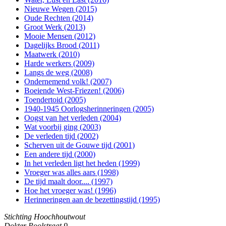
Nieuwe Wegen (2015)
Oude Rechten (2014)
Groot Werk (2013)
Mooie Mensen (2012)
Dagelijks Brood (2011)
Maatwerk (2010)
Harde werkers (2009)
Langs de weg (2008)
Ondernemend volk! (2007)
Boeiende West-Friezen! (2006)
Toendertoid (2005)
1940-1945 Oorlogsherinneringen (2005)
Oogst van het verleden (2004)
Wat voorbij ging (2003)
De verleden tijd (2002)
Scherven uit de Gouwe tijd (2001)
Een andere tijd (2000)
In het verleden ligt het heden (1999)
Vroeger was alles aars (1998)
De tijd maalt door.... (1997)
Hoe het vroeger was! (1996)
Herinneringen aan de bezettingstijd (1995)
Stichting Hoochhoutwout
Dokter Poolstraat 9