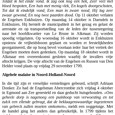
Totdat ik het einde vond. lk zag ook nog een hek, Zeer veel met
bloed bespoten, Een huis met menig vlek, En kogels doorgeschoten,
Tot dat ik eindelijk vond, Een man in zware nood, Hij lag zeer
zwaar gewond, En nog twee paarden dood.
Op 11 oktober verlaten
de Engelsen Enkhuizen. Op maandag 14 oktober is Daendels in
Enkhuizen. Hij herstelt de municipaliteit in het gezag en gelast de
arrestatie en op transportstelling van de leden der tussenregering
naar het hoofdkwartier van Le Brune in Alkmaar. Zij worden
spoedig vrijgelaten. Op woensdag 16 oktober wordt in Enkhuizen
opnieuw de vrijheidsboom geplant en worden er feestelijkheden
georganiseerd, die op hoog bevel voortaan ieder Jaar het vertrek der
Engelsen moeten doen gedenken. Op maandag 18 oktober wordt in
Alkmaar een overeenkomst gesloten waarbij de invallers vrije
aftocht krijgen. De vrije aftocht van de Engelsen en Russen van Den
Helder vond plaats op vrijdag 29 november 1799.
Algehele malaise in Noord-Holland-Noord
In die tijd zijn er vreselijke vernielingen gebeurd, schrijft Adriaan
Donker. Zo had de Engelsman Abercrombie zich vrijdag 4 oktober
in Egmond aan Zee genesteld en daar geducht huisgehouden.
»Ons
geheele dorp is nage
noeg een puinhoop van verwoesting en tot
zulck een ellende gebragt, dat de beklaagenswaardige ingezetenen
van gebreck zullen moeten omkomen«
, meldt een ooggetuige. Met
de handel ging het anders dan gebruikelijk. In 1799 tijdens het