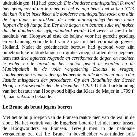
uitdrukkingen. Hij had gezegd:
Die don
derse municipaliteijt Ik word
hier gereqiereerd om te reijen en het is mijn beurt niet ik ben N°14
dat kan ik niet inschikken die donderse municipaliteit zoekt ons alân
de kop onder te drukken, de heele municipaliteyt bennen maar
!appen die bij hange
En
:
Eer drie dagen om bennen zulle wij maken
dat die
donders alle uytgeplunderd worde Dat zweer ik uw
In het
raadhuis van Hoogwoud eiste de baljuw voor het gerecht geseling
en verbanning voor de tijd van 25 jaar uit het voormalige gewest
Holland. Nadat de gedetineerde berouw had getoond voor zijn
onbehoorlijke uitdrukkingen en gratie vroeg, straften de schepenen
hem met
drie agtereenvolgende en eerstkomende dagen en nachten
te water en te brood in het cachot geleid te worden en de
Municipaliteit in de volle vergadering Excuus te vragen,
condenneerden wijders den gedetineerde in alle kosten en misen
der
Justitie mitsgaders der procedures. Op den Raadhuise der Steede
Hoog en Aarswoude den 9e december 1799.
Uit de boekhouding
van het bestuur van Hoogwoud blijkt dat Klaas de Maijer in 1799 f.
9,- aan
onkosten
betaalde.
Le Brune als bruut jegens boeren
Met het te hulp roepen van de Fransen raakte men van de wal in de
sloot. Na het vertrek van de Engelsen boterde het niet meer tussen
de Hoogwouders en Fransen. Terwijl men in de nationale
vergadering zei dat Le Brune ‘n bevelhebber was minder prijs