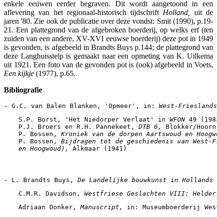
enkele eeuwen eerder begraven. Dit wordt aangetoond in een
aflevering van het regionaal-historisch tijdschrift
Holland,
uit de
jaren '80. Zie ook de publicatie over deze vondst: Smit (1990), p.19-
21. Een plattegrond van de afgebroken boerderij, op welks erf (ten
zuiden van een andere, XV-XVI eeuwse boerderij) deze pot in 1949
is gevonden, is afgebeeld in Brandts Buys p.144; de plattegrond van
deze Langhuisstelp is gemaakt naar een opmeting van K. Uilkema
uit 1921. Een foto van de gevonden pot is (ook) afgebeeld in Voets,
Een kijkje
(1977), p.65.
Bibliografie
- G.C. van Balen Blanken, 'Opmeer', in: 
West-Frieslands
S.P. Borst, 'Het Niedorper Verlaat' in 
WFON 
49 (198
P.J. Broers en R.H. Pannekeet, 
DTB 6, 
Blokker/Hoorn
P. Bossen, 
Kroniek van de dorpen Aartswoud en Hoogw
P. Bossen, 
Bijdragen tot de geschiedenis van West-F
en Hoogwoud), 
Alkmaar (1941)
- L. Brandts Buys, 
De Landelijke bouwkunst in Hollands 
C.M.R. Davidson, 
Westfriese Geslachten VIII: Helder
Adriaan Donker, 
Manuscript, 
in: Museumboerderij Wes