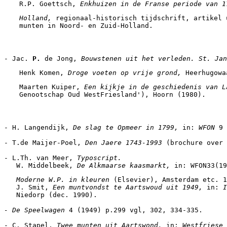
R.P. Goettsch, 
Enkhuizen in de Franse periode van 1
Holland, 
regionaal-historisch tijdschrift, artikel 
munten in Noord- en Zuid-Holland.
- Jac. 
P. 
de Jong, 
Bouwstenen uit het verleden. St. Jan
Henk Komen, 
Droge voeten op vrije grond, 
Heerhugowa
Maarten Kuiper, 
Een kijkje in de geschiedenis van L
Genootschap Oud WestFriesland'), Hoorn (1980).
- H. Langendijk, 
De slag te Opmeer in 1799, 
in: 
WFON 
9 
- T.de Maijer-Poel, 
Den Jaere 1743-1993 
(brochure over 
- L.Th. van Meer, 
Typoscript.
   W. Middelbeek, 
De Alkmaarse kaasmarkt, 
in: WFON33(19
   Moderne W.P. in kleuren 
(Elsevier), Amsterdam etc. 1
   J. Smit, 
Een muntvondst te Aartswoud uit 1949, 
in: 
I
   Niedorp (dec. 1990).
- De Speelwagen 
4 (1949) p.299 vgl, 302, 334-335.
- C. Stapel, 
Twee munten uit Aartswond, 
in: 
Westfriese 