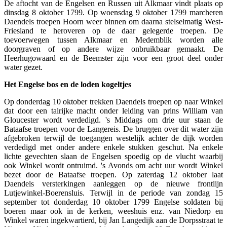
De aftocht van de Engelsen en Russen uit Alkmaar vindt plaats op
dinsdag 8 oktober 1799. Op woensdag 9 oktober 1799 marcheren
Daendels troepen Hoorn weer binnen om daarna stelselmatig West-
Friesland te heroveren op de daar gelegerde troepen. De
toevoerwegen tussen Alkmaar en Medemblik worden alle
doorgraven of op andere wijze onbruikbaar gemaakt. De
Heerhugowaard en de Beemster zijn voor een groot deel onder
water gezet.
Het Engelse bos en de loden kogeltjes
Op donderdag 10 oktober trekken Daendels troepen op naar Winkel
dat door een talrijke macht onder leiding van prins William van
Gloucester wordt verdedigd. 's Middags om drie uur staan de
Bataafse troepen voor de Langereis. De bruggen over dit water zijn
afgebroken terwijl de toegangen westelijk achter de dijk worden
verdedigd met onder andere enkele stukken geschut. Na enkele
lichte gevechten slaan de Engelsen spoedig op de vlucht waarbij
ook Winkel wordt ontruimd. 's Avonds om acht uur wordt Winkel
bezet door de Bataafse troepen. Op zaterdag 12 oktober laat
Daendels versterkingen aanleggen op de nieuwe frontlijn
Lutjewinkel-Boerensluis. Terwijl in de periode van zondag 15
september tot donderdag 10 oktober 1799 Engelse soldaten bij
boeren maar ook in de kerken, weeshuis enz. van Niedorp en
Winkel waren ingekwartierd, bij Jan Langedijk aan de Dorpsstraat te