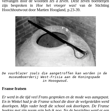
vervangen door de woorden
zes á zeven
. Deze zeven boerderijen
zijn besproken in
Hoe het vroeger
was!
van de Stichting
Hoochhoutwout door Martien Hoogland, p.23-39.
De vuurblazer zoals die aangetroffen kan worden in de 
museumboerderij West-Frisia aan de Koningspade 
in Hooogwoud.
Franse fratsen
Er werd in die tijd veel Frans gesproken en de mode was aangepast.
En in Winkel had je de Franse school die door de welgestelden werd
doorlopen. Mijn vader heeft die school ook doorlopen. De Franse
boekjes met zijn naam erin heb ik nog. Na de bevrijding werd er een