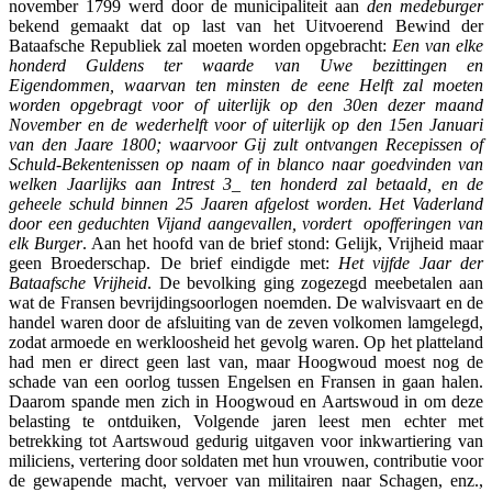
november 1799 werd door de municipaliteit aan
den medeburger
bekend gemaakt dat op last van het Uitvoerend Bewind der
Bataafsche Republiek zal moeten worden opgebracht:
Een van elke
honderd Guldens ter waarde van Uwe bezittingen en
Eigendommen, waarvan ten minsten de eene Helft zal moeten
worden opgebragt voor of uiterlijk op den 30en dezer maand
November en de wederhelft voor of uiterlijk op den 15en Januari
van den Jaare 1800; waarvoor Gij zult ontvangen Recepissen of
Schuld-Bekentenissen op naam of in blanco naar goedvinden van
welken Jaarlijks aan Intrest 3_ ten honderd zal betaald, en de
geheele schuld binnen 25 Jaaren afgelost worden. Het Vaderland
door een geduchten Vijand aangevallen, vordert opofferingen van
elk Burger
. Aan het hoofd van de brief stond: Gelijk, Vrijheid maar
geen Broederschap. De brief eindigde met:
Het vijfde Jaar der
Bataafsche Vrijheid
. De bevolking ging zogezegd meebetalen aan
wat de Fransen bevrijdingsoorlogen noemden. De walvisvaart en de
handel waren door de afsluiting van de zeven volkomen lamgelegd,
zodat armoede en werkloosheid het gevolg waren. Op het platteland
had men er direct geen last van, maar Hoogwoud moest nog de
schade van een oorlog tussen Engelsen en Fransen in gaan halen.
Daarom spande men zich in Hoogwoud en Aartswoud in om deze
belasting te ontduiken, Volgende jaren leest men echter met
betrekking tot Aartswoud gedurig uitgaven voor inkwartiering van
miliciens, vertering door soldaten met hun vrouwen, contributie voor
de gewapende macht, vervoer van militairen naar Schagen, enz.,