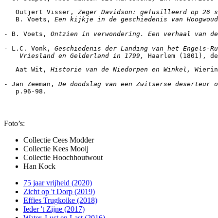
   Outjert Visser, 
Zeger Davidson: gefusilleerd op 26 s
   B. Voets, 
Een kijkje in de geschiedenis van Hoogwoud
- B. Voets, 
Ontzien in verwondering. Een verhaal van de
- L.C. Vonk, 
Geschiedenis der Landing van het Engels-Ru
    Vriesland en Gelderland 
in 1799, 
Haarlem (1801), de
   Aat Wit, 
Historie van de Niedorpen en Winkel, 
Wierin
- Jan Zeeman, 
De doodslag van een Zwitserse deserteur o
   p.96-98.
Foto’s:
Collectie Cees Modder
Collectie Kees Mooij
Collectie Hoochhoutwout
Han Kock
75 jaar vrijheid (2020)
Zicht op 't Dorp (2019)
Effies Trugkoike (2018)
Ieder 't Zijne (2017)
Water, Lust en Last (2016)