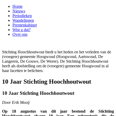
Home
Nieuws
Periodieken
Wandelingen
Prentenkabinet
Wist u dat?
Over ons
Stichting Hoochhoutwout biedt u het heden en het verleden van de
(vroegere) gemeente Hoogwoud (Hoogwoud, Aartswoud, De
Langereis, De Gouwe, De Weere). De Stichting Hoochhoutwout
heeft als doelstelling om de (vroegere) gemeente Hoogwoud in al
haar facetten te belichten.
10 Jaar Stichting Hoochhoutwout
10 Jaar Stichting Hoochhoutwout
Door Erik Mooij
Op 18 augustus van dit jaar bestond de Stichting
Hoochhoutwout alweer 10 jaar. Een gebeurtenis die de