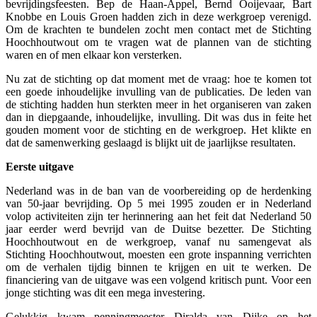
bevrijdingsfeesten. Bep de Haan-Appel, Bernd Ooijevaar, Bart
Knobbe en Louis Groen hadden zich in deze werkgroep verenigd.
Om de krachten te bundelen zocht men contact met de Stichting
Hoochhoutwout om te vragen wat de plannen van de stichting
waren en of men elkaar kon versterken.
Nu zat de stichting op dat moment met de vraag: hoe te komen tot
een goede inhoudelijke invulling van de publicaties. De leden van
de stichting hadden hun sterkten meer in het organiseren van zaken
dan in diepgaande, inhoudelijke, invulling. Dit was dus in feite het
gouden moment voor de stichting en de werkgroep. Het klikte en
dat de samenwerking geslaagd is blijkt uit de jaarlijkse resultaten.
Eerste uitgave
Nederland was in de ban van de voorbereiding op de herdenking
van 50-jaar bevrijding. Op 5 mei 1995 zouden er in Nederland
volop activiteiten zijn ter herinnering aan het feit dat Nederland 50
jaar eerder werd bevrijd van de Duitse bezetter. De Stichting
Hoochhoutwout en de werkgroep, vanaf nu samengevat als
Stichting Hoochhoutwout, moesten een grote inspanning verrichten
om de verhalen tijdig binnen te krijgen en uit te werken. De
financiering van de uitgave was een volgend kritisch punt. Voor een
jonge stichting was dit een mega investering.
Gelukkig kwam penningmeester Diralda van Dijke op het