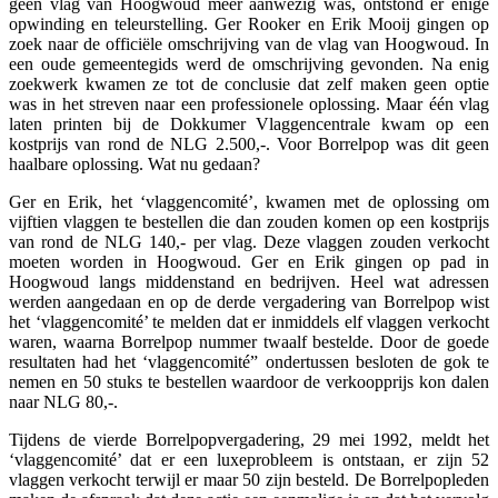
geen vlag van Hoogwoud meer aanwezig was, ontstond er enige
opwinding en teleurstelling. Ger Rooker en Erik Mooij gingen op
zoek naar de officiële omschrijving van de vlag van Hoogwoud. In
een oude gemeentegids werd de omschrijving gevonden. Na enig
zoekwerk kwamen ze tot de conclusie dat zelf maken geen optie
was in het streven naar een professionele oplossing. Maar één vlag
laten printen bij de Dokkumer Vlaggencentrale kwam op een
kostprijs van rond de NLG 2.500,-. Voor Borrelpop was dit geen
haalbare oplossing. Wat nu gedaan?
Ger en Erik, het ‘vlaggencomité’, kwamen met de oplossing om
vijftien vlaggen te bestellen die dan zouden komen op een kostprijs
van rond de NLG 140,- per vlag. Deze vlaggen zouden verkocht
moeten worden in Hoogwoud. Ger en Erik gingen op pad in
Hoogwoud langs middenstand en bedrijven. Heel wat adressen
werden aangedaan en op de derde vergadering van Borrelpop wist
het ‘vlaggencomité’ te melden dat er inmiddels elf vlaggen verkocht
waren, waarna Borrelpop nummer twaalf bestelde. Door de goede
resultaten had het ‘vlaggencomité” ondertussen besloten de gok te
nemen en 50 stuks te bestellen waardoor de verkoopprijs kon dalen
naar NLG 80,-.
Tijdens de vierde Borrelpopvergadering, 29 mei 1992, meldt het
‘vlaggencomité’ dat er een luxeprobleem is ontstaan, er zijn 52
vlaggen verkocht terwijl er maar 50 zijn besteld. De Borrelpopleden