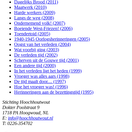
Dagelijks Brood (2011)
Maatwerk (2010)
Harde werkers (2009)
Langs de weg (2008)
Ondernemend volk! (2007)
Boeiende West-Friezen! (2006)
Toendertoid (2005)
1940-1945 Oorlogsherinneringen (2005)
Oogst van het verleden (2004)
Wat voorbij ging (2003)
De verleden tijd (2002)
Scherven uit de Gouwe tijd (2001)
Een andere tijd (2000)
In het verleden ligt het heden (1999)
Vroeger was alles aars (1998)
De tijd maalt door.... (1997)
Hoe het vroeger was! (1996)
Herinneringen aan de bezettingstijd (1995)
Stichting Hoochhoutwout
Dokter Poolstraat 9
1718 PA Hoogwoud, NL
E:
info@hoochhoutwout.nl
T: 0226-354702