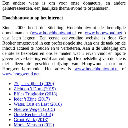
Een andere wens is om voor onze donateurs, en andere
geïnteresseerden, een jaarlijkse thema-avond te organiseren.
Hoochhoutwout op het internet
Sinds 2000 heeft de Stichting Hoochhoutwout de benodigde
domeinnamen (
www.hoochhoutwout.nl
en
www.hoogwoud.net
)
vast laten leggen. Een eerste eenvoudige website is door Ger
Rooker omgetoverd in een professionele site. Aan ons de taak om de
inhoud actueel te houden en te verbeteren. Aan u de uitdaging om
de site te bezoeken en ons te mailen wat u ervan vindt en tips te
geven ter verbetering en/of aanvulling. De doelstelling van de site is
niet alleen de geschiedschrijving van Hoogwoud maar ook
Hoogwoud-promotie. Het adres is
www.hoochhoutwout.nl
of
www.hoogwoud.net.
75 jaar vrijheid (2020)
Zicht op 't Dorp (2019)
Effies Trugkoike (2018)
Ieder 't Zijne (2017)
Water, Lust en Last (2016)
Nieuwe Wegen (2015)
Oude Rechten (2014)
Groot Werk (2013)
Mooie Mensen (2012)