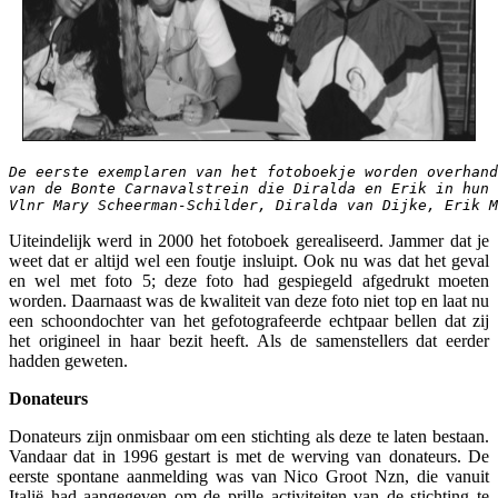
De eerste exemplaren van het fotoboekje worden overhand
van de Bonte Carnavalstrein die Diralda en Erik in hun 
Vlnr Mary Scheerman-Schilder, Diralda van Dijke, Erik M
Uiteindelijk werd in 2000 het fotoboek gerealiseerd. Jammer dat je
weet dat er altijd wel een foutje insluipt. Ook nu was dat het geval
en wel met foto 5; deze foto had gespiegeld afgedrukt moeten
worden. Daarnaast was de kwaliteit van deze foto niet top en laat nu
een schoondochter van het gefotografeerde echtpaar bellen dat zij
het origineel in haar bezit heeft. Als de samenstellers dat eerder
hadden geweten.
Donateurs
Donateurs zijn onmisbaar om een stichting als deze te laten bestaan.
Vandaar dat in 1996 gestart is met de werving van donateurs. De
eerste spontane aanmelding was van Nico Groot Nzn, die vanuit
Italië had aangegeven om de prille activiteiten van de stichting te