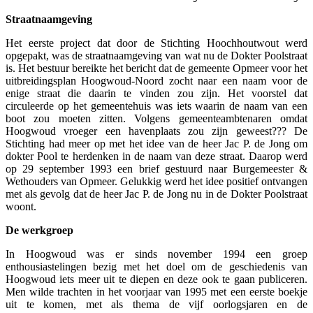
Straatnaamgeving
Het eerste project dat door de Stichting Hoochhoutwout werd
opgepakt, was de straatnaamgeving van wat nu de Dokter Poolstraat
is. Het bestuur bereikte het bericht dat de gemeente Opmeer voor het
uitbreidingsplan Hoogwoud-Noord zocht naar een naam voor de
enige straat die daarin te vinden zou zijn. Het voorstel dat
circuleerde op het gemeentehuis was iets waarin de naam van een
boot zou moeten zitten. Volgens gemeenteambtenaren omdat
Hoogwoud vroeger een havenplaats zou zijn geweest??? De
Stichting had meer op met het idee van de heer Jac P. de Jong om
dokter Pool te herdenken in de naam van deze straat. Daarop werd
op 29 september 1993 een brief gestuurd naar Burgemeester &
Wethouders van Opmeer. Gelukkig werd het idee positief ontvangen
met als gevolg dat de heer Jac P. de Jong nu in de Dokter Poolstraat
woont.
De werkgroep
In Hoogwoud was er sinds november 1994 een groep
enthousiastelingen bezig met het doel om de geschiedenis van
Hoogwoud iets meer uit te diepen en deze ook te gaan publiceren.
Men wilde trachten in het voorjaar van 1995 met een eerste boekje
uit te komen, met als thema de vijf oorlogsjaren en de