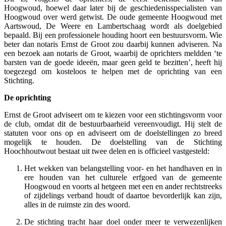
Hoogwoud, hoewel daar later bij de geschiedenisspecialisten van
Hoogwoud over werd getwist. De oude gemeente Hoogwoud met
Aartswoud, De Weere en Lambertschaag wordt als doelgebied
bepaald. Bij een professionele houding hoort een bestuursvorm. Wie
beter dan notaris Ernst de Groot zou daarbij kunnen adviseren. Na
een bezoek aan notaris de Groot, waarbij de oprichters meldden ‘te
barsten van de goede ideeën, maar geen geld te bezitten’, heeft hij
toegezegd om kosteloos te helpen met de oprichting van een
Stichting.
De oprichting
Ernst de Groot adviseert om te kiezen voor een stichtingsvorm voor
de club, omdat dit de bestuurbaarheid vereenvoudigt. Hij stelt de
statuten voor ons op en adviseert om de doelstellingen zo breed
mogelijk te houden. De doelstelling van de Stichting
Hoochhoutwout bestaat uit twee delen en is officieel vastgesteld:
Het wekken van belangstelling voor- en het handhaven en in
ere houden van het culturele erfgoed van de gemeente
Hoogwoud en voorts al hetgeen met een en ander rechtstreeks
of zijdelings verband houdt of daartoe bevorderlijk kan zijn,
alles in de ruimste zin des woord.
De stichting tracht haar doel onder meer te verwezenlijken