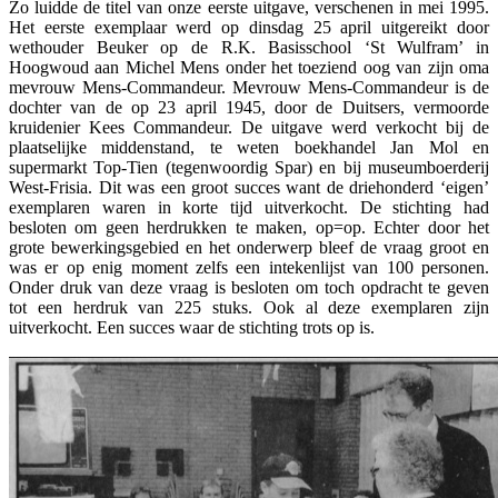
Zo luidde de titel van onze eerste uitgave, verschenen in mei 1995.
Het eerste exemplaar werd op dinsdag 25 april uitgereikt door
wethouder Beuker op de R.K. Basisschool ‘St Wulfram’ in
Hoogwoud aan Michel Mens onder het toeziend oog van zijn oma
mevrouw Mens-Commandeur. Mevrouw Mens-Commandeur is de
dochter van de op 23 april 1945, door de Duitsers, vermoorde
kruidenier Kees Commandeur. De uitgave werd verkocht bij de
plaatselijke middenstand, te weten boekhandel Jan Mol en
supermarkt Top-Tien (tegenwoordig Spar) en bij museumboerderij
West-Frisia. Dit was een groot succes want de driehonderd ‘eigen’
exemplaren waren in korte tijd uitverkocht. De stichting had
besloten om geen herdrukken te maken, op=op. Echter door het
grote bewerkingsgebied en het onderwerp bleef de vraag groot en
was er op enig moment zelfs een intekenlijst van 100 personen.
Onder druk van deze vraag is besloten om toch opdracht te geven
tot een herdruk van 225 stuks. Ook al deze exemplaren zijn
uitverkocht. Een succes waar de stichting trots op is.