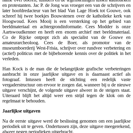
en protestanten. Jac P. de Jong was vroeger een van de schrijvers en
later hoofdredacteur van het blad Van Lage Hoek tot Gouwe, ook
schreef hij twee boekjes Bouwstenen over de katholieke kerk van
Hoogwoud. Kees Mooij is een versterking op het gebied van
beeldmateriaal en achtergrondinformatie. Cees Modder is onze
Aartswoudkenner en heeft een enorm archief met beeldmateriaal.
Co de Rijcke ontpopt zich als specialist van de Gouwe en
amateurarcheoloog. Cees de Boer, als promotor van de
museumboerderij West-Frisia, schrijver over rundvee verbetering en
(actief) politicus met de bijbehorende kennis over de politiek in het
verleden.
Han Kock is de man die de belangrijkste grafische verbeteringen
aanbracht in onze jaarlijkse uitgave en is daarnaast actief als
fotograaf. Intussen heeft de stichting een redelijk vaste
vergaderstructuur om ervoor te zorgen dat, wanneer bij u de nieuwe
uitgave verschijnt, de volgende uitgave alweer in de steigers staat.
Uiteraard blijft het altijd weer een strijd tegen de klok om de
regelmaat te behouden.
Jaarlijkse uitgaven
Na de eerste uitgave werd de beslissing genomen om een jaarlijkse
periodiek uit te geven. Ondertussen zijn, deze uitgave meegerekend,
alweer negen periodieken uitgebracht.