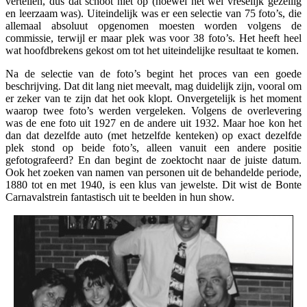
vertellen, dus dat schoot niet op (hoewel het wel vreselijk gezellig
en leerzaam was). Uiteindelijk was er een selectie van 75 foto’s, die
allemaal absoluut opgenomen moesten worden volgens de
commissie, terwijl er maar plek was voor 38 foto’s. Het heeft heel
wat hoofdbrekens gekost om tot het uiteindelijke resultaat te komen.
Na de selectie van de foto’s begint het proces van een goede
beschrijving. Dat dit lang niet meevalt, mag duidelijk zijn, vooral om
er zeker van te zijn dat het ook klopt. Onvergetelijk is het moment
waarop twee foto’s werden vergeleken. Volgens de overlevering
was de ene foto uit 1927 en de andere uit 1932. Maar hoe kon het
dan dat dezelfde auto (met hetzelfde kenteken) op exact dezelfde
plek stond op beide foto’s, alleen vanuit een andere positie
gefotografeerd? En dan begint de zoektocht naar de juiste datum.
Ook het zoeken van namen van personen uit de behandelde periode,
1880 tot en met 1940, is een klus van jewelste. Dit wist de Bonte
Carnavalstrein fantastisch uit te beelden in hun show.