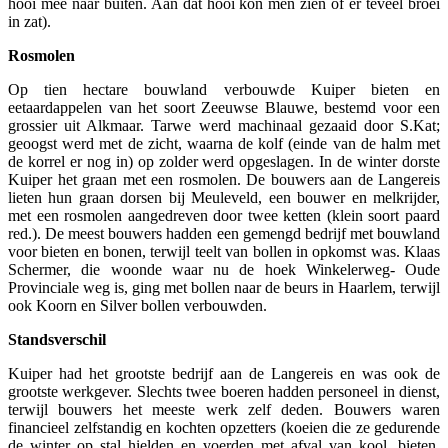
hooi mee naar buiten. Aan dat hooi kon men zien of er teveel broei
in zat).
Rosmolen
Op tien hectare bouwland verbouwde Kuiper bieten en
eetaardappelen van het soort Zeeuwse Blauwe, bestemd voor een
grossier uit Alkmaar. Tarwe werd machinaal gezaaid door S.Kat;
geoogst werd met de zicht, waarna de kolf (einde van de halm met
de korrel er nog in) op zolder werd opgeslagen. In de winter dorste
Kuiper het graan met een rosmolen. De bouwers aan de Langereis
lieten hun graan dorsen bij Meuleveld, een bouwer en melkrijder,
met een rosmolen aangedreven door twee ketten (klein soort paard
red.). De meest bouwers hadden een gemengd bedrijf met bouwland
voor bieten en bonen, terwijl teelt van bollen in opkomst was. Klaas
Schermer, die woonde waar nu de hoek Winkelerweg- Oude
Provinciale weg is, ging met bollen naar de beurs in Haarlem, terwijl
ook Koorn en Silver bollen verbouwden.
Standsverschil
Kuiper had het grootste bedrijf aan de Langereis en was ook de
grootste werkgever. Slechts twee boeren hadden personeel in dienst,
terwijl bouwers het meeste werk zelf deden. Bouwers waren
financieel zelfstandig en kochten opzetters (koeien die ze gedurende
de winter op stal hielden en voerden met afval van kool, bieten,