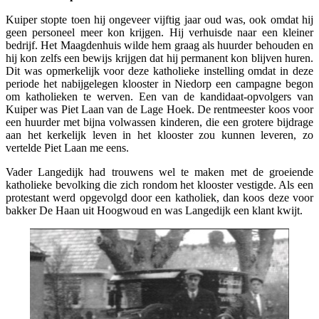
Kuiper stopte toen hij ongeveer vijftig jaar oud was, ook omdat hij
geen personeel meer kon krijgen. Hij verhuisde naar een kleiner
bedrijf. Het Maagdenhuis wilde hem graag als huurder behouden en
hij kon zelfs een bewijs krijgen dat hij permanent kon blijven huren.
Dit was opmerkelijk voor deze katholieke instelling omdat in deze
periode het nabijgelegen klooster in Niedorp een campagne begon
om katholieken te werven. Een van de kandidaat-opvolgers van
Kuiper was Piet Laan van de Lage Hoek. De rentmeester koos voor
een huurder met bijna volwassen kinderen, die een grotere bijdrage
aan het kerkelijk leven in het klooster zou kunnen leveren, zo
vertelde Piet Laan me eens.
Vader Langedijk had trouwens wel te maken met de groeiende
katholieke bevolking die zich rondom het klooster vestigde. Als een
protestant werd opgevolgd door een katholiek, dan koos deze voor
bakker De Haan uit Hoogwoud en was Langedijk een klant kwijt.