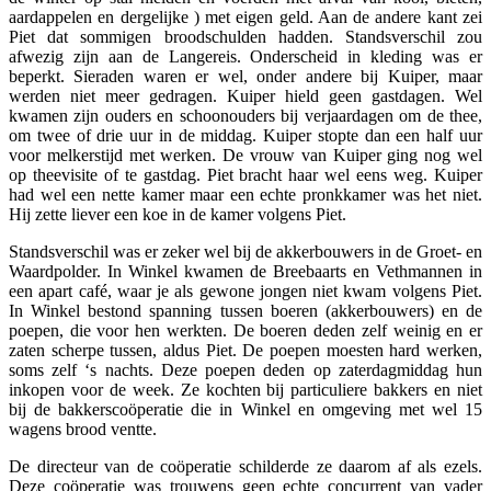
aardappelen en dergelijke ) met eigen geld. Aan de andere kant zei
Piet dat sommigen broodschulden hadden. Standsverschil zou
afwezig zijn aan de Langereis. Onderscheid in kleding was er
beperkt. Sieraden waren er wel, onder andere bij Kuiper, maar
werden niet meer gedragen. Kuiper hield geen gastdagen. Wel
kwamen zijn ouders en schoonouders bij verjaardagen om de thee,
om twee of drie uur in de middag. Kuiper stopte dan een half uur
voor melkerstijd met werken. De vrouw van Kuiper ging nog wel
op theevisite of te gastdag. Piet bracht haar wel eens weg. Kuiper
had wel een nette kamer maar een echte pronkkamer was het niet.
Hij zette liever een koe in de kamer volgens Piet.
Standsverschil was er zeker wel bij de akkerbouwers in de Groet- en
Waardpolder. In Winkel kwamen de Breebaarts en Vethmannen in
een apart café, waar je als gewone jongen niet kwam volgens Piet.
In Winkel bestond spanning tussen boeren (akkerbouwers) en de
poepen, die voor hen werkten. De boeren deden zelf weinig en er
zaten scherpe tussen, aldus Piet. De poepen moesten hard werken,
soms zelf ‘s nachts. Deze poepen deden op zaterdagmiddag hun
inkopen voor de week. Ze kochten bij particuliere bakkers en niet
bij de bakkerscoöperatie die in Winkel en omgeving met wel 15
wagens brood ventte.
De directeur van de coöperatie schilderde ze daarom af als ezels.
Deze coöperatie was trouwens geen echte concurrent van vader