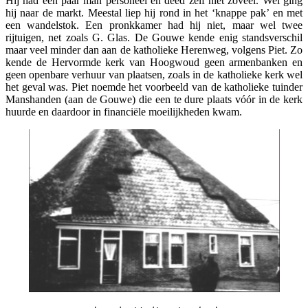
Hij had een paar man personeel en deed zelf niet zoveel. Wel ging
hij naar de markt. Meestal liep hij rond in het ‘knappe pak’ en met
een wandelstok. Een pronkkamer had hij niet, maar wel twee
rijtuigen, net zoals G. Glas. De Gouwe kende enig standsverschil
maar veel minder dan aan de katholieke Herenweg, volgens Piet. Zo
kende de Hervormde kerk van Hoogwoud geen armenbanken en
geen openbare verhuur van plaatsen, zoals in de katholieke kerk wel
het geval was. Piet noemde het voorbeeld van de katholieke tuinder
Manshanden (aan de Gouwe) die een te dure plaats vóór in de kerk
huurde en daardoor in financiële moeilijkheden kwam.