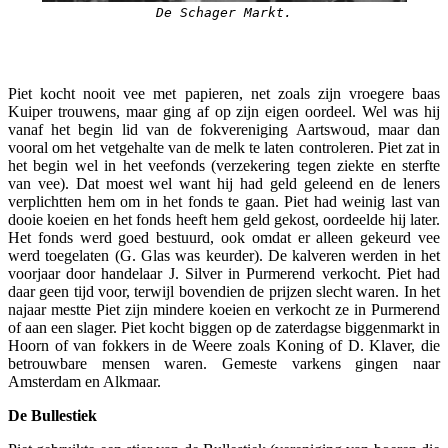
De Schager Markt.
Piet kocht nooit vee met papieren, net zoals zijn vroegere baas
Kuiper trouwens, maar ging af op zijn eigen oordeel. Wel was hij
vanaf het begin lid van de fokvereniging Aartswoud, maar dan
vooral om het vetgehalte van de melk te laten controleren. Piet zat in
het begin wel in het veefonds (verzekering tegen ziekte en sterfte
van vee). Dat moest wel want hij had geld geleend en de leners
verplichtten hem om in het fonds te gaan. Piet had weinig last van
dooie koeien en het fonds heeft hem geld gekost, oordeelde hij later.
Het fonds werd goed bestuurd, ook omdat er alleen gekeurd vee
werd toegelaten (G. Glas was keurder). De kalveren werden in het
voorjaar door handelaar J. Silver in Purmerend verkocht. Piet had
daar geen tijd voor, terwijl bovendien de prijzen slecht waren. In het
najaar mestte Piet zijn mindere koeien en verkocht ze in Purmerend
of aan een slager. Piet kocht biggen op de zaterdagse biggenmarkt in
Hoorn of van fokkers in de Weere zoals Koning of D. Klaver, die
betrouwbare mensen waren. Gemeste varkens gingen naar
Amsterdam en Alkmaar.
De Bullestiek