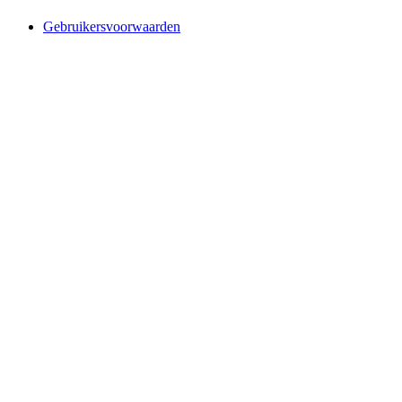
Gebruikersvoorwaarden
Website designed and build by