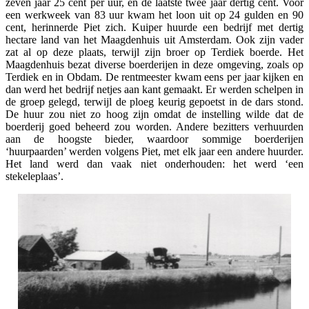
zeven jaar 25 cent per uur, en de laatste twee jaar dertig cent. Voor
een werkweek van 83 uur kwam het loon uit op 24 gulden en 90
cent, herinnerde Piet zich. Kuiper huurde een bedrijf met dertig
hectare land van het Maagdenhuis uit Amsterdam. Ook zijn vader
zat al op deze plaats, terwijl zijn broer op Terdiek boerde. Het
Maagdenhuis bezat diverse boerderijen in deze omgeving, zoals op
Terdiek en in Obdam. De rentmeester kwam eens per jaar kijken en
dan werd het bedrijf netjes aan kant gemaakt. Er werden schelpen in
de groep gelegd, terwijl de ploeg keurig gepoetst in de dars stond.
De huur zou niet zo hoog zijn omdat de instelling wilde dat de
boerderij goed beheerd zou worden. Andere bezitters verhuurden
aan de hoogste bieder, waardoor sommige boerderijen
‘huurpaarden’ werden volgens Piet, met elk jaar een andere huurder.
Het land werd dan vaak niet onderhouden: het werd ‘een
stekeleplaas’.