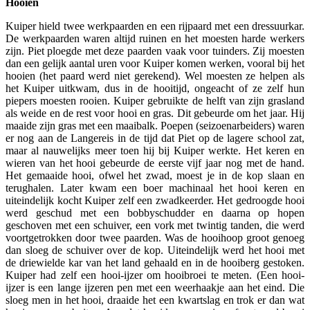
Hooien
Kuiper hield twee werkpaarden en een rijpaard met een dressuurkar.
De werkpaarden waren altijd ruinen en het moesten harde werkers
zijn. Piet ploegde met deze paarden vaak voor tuinders. Zij moesten
dan een gelijk aantal uren voor Kuiper komen werken, vooral bij het
hooien (het paard werd niet gerekend). Wel moesten ze helpen als
het Kuiper uitkwam, dus in de hooitijd, ongeacht of ze zelf hun
piepers moesten rooien. Kuiper gebruikte de helft van zijn grasland
als weide en de rest voor hooi en gras. Dit gebeurde om het jaar. Hij
maaide zijn gras met een maaibalk. Poepen (seizoenarbeiders) waren
er nog aan de Langereis in de tijd dat Piet op de lagere school zat,
maar al nauwelijks meer toen hij bij Kuiper werkte. Het keren en
wieren van het hooi gebeurde de eerste vijf jaar nog met de hand.
Het gemaaide hooi, ofwel het zwad, moest je in de kop slaan en
terughalen. Later kwam een boer machinaal het hooi keren en
uiteindelijk kocht Kuiper zelf een zwadkeerder. Het gedroogde hooi
werd geschud met een bobbyschudder en daarna op hopen
geschoven met een schuiver, een vork met twintig tanden, die werd
voortgetrokken door twee paarden. Was de hooihoop groot genoeg
dan sloeg de schuiver over de kop. Uiteindelijk werd het hooi met
de driewielde kar van het land gehaald en in de hooiberg gestoken.
Kuiper had zelf een hooi-ijzer om hooibroei te meten. (Een hooi-
ijzer is een lange ijzeren pen met een weerhaakje aan het eind. Die
sloeg men in het hooi, draaide het een kwartslag en trok er dan wat