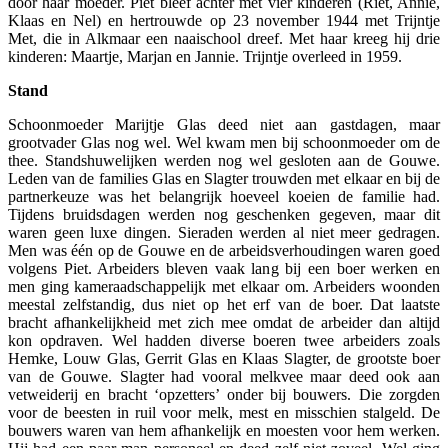
door haar moeder. Piet bleef achter met vier kinderen (Riet, Annie,
Klaas en Nel) en hertrouwde op 23 november 1944 met Trijntje
Met, die in Alkmaar een naaischool dreef. Met haar kreeg hij drie
kinderen: Maartje, Marjan en Jannie. Trijntje overleed in 1959.
Stand
Schoonmoeder Marijtje Glas deed niet aan gastdagen, maar
grootvader Glas nog wel. Wel kwam men bij schoonmoeder om de
thee. Standshuwelijken werden nog wel gesloten aan de Gouwe.
Leden van de families Glas en Slagter trouwden met elkaar en bij de
partnerkeuze was het belangrijk hoeveel koeien de familie had.
Tijdens bruidsdagen werden nog geschenken gegeven, maar dit
waren geen luxe dingen. Sieraden werden al niet meer gedragen.
Men was één op de Gouwe en de arbeidsverhoudingen waren goed
volgens Piet. Arbeiders bleven vaak lang bij een boer werken en
men ging kameraadschappelijk met elkaar om. Arbeiders woonden
meestal zelfstandig, dus niet op het erf van de boer. Dat laatste
bracht afhankelijkheid met zich mee omdat de arbeider dan altijd
kon opdraven. Wel hadden diverse boeren twee arbeiders zoals
Hemke, Louw Glas, Gerrit Glas en Klaas Slagter, de grootste boer
van de Gouwe. Slagter had vooral melkvee maar deed ook aan
vetweiderij en bracht ‘opzetters’ onder bij bouwers. Die zorgden
voor de beesten in ruil voor melk, mest en misschien stalgeld. De
bouwers waren van hem afhankelijk en moesten voor hem werken.