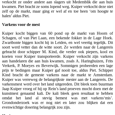
verkocht ze onder andere aan slagers uit Medemblik die aan huis
kwamen. Piet bracht ze soms lopend weg. Kuiper verkocht deze niet
zelf op de markt, maar ging er wel af en toe heen ‘om hoogte te
halen’ aldus Piet.
Varkens voor de mest
Kuiper kocht biggen van 60 pond op de markt van Hoorn of
Schagen, of van Piet Laan, een bekende fokker in de Lage Hoek.
Zwartbonte biggen kocht hij in Leiden, en wel veertig tegelijk. Dit
soort werd vetter dan de witte soort. Ze werden naar de Langereis
gebracht door schipper M. Kind, die verder ook piepers, kool en
koeien voor Kuiper transporteerde. Kuiper verkocht zijn varkens
aan handelaren die aan huis kwamen, zoals A. Haringhuizen, Frits
Verkerk, P. Moeyes en Beverwijk. Sommigen probeerden een lage
prijs te bedingen maar Kuiper gaf nooit toe, aldus Piet. Schipper
Kind bracht de gemeste varkens naar de markt te Amsterdam.
Kuiper was verreweg de belangrijkste mester aan de Langereis. De
varkensmest werd over het land uitgereden. Dit bleek toen buurman
Jaap Kuiper vroeg of hij op Rein’s land proeven mocht doen met de
kunstmest genaamd kali. De kali bleek geen resultaat te hebben
omdat het land al stevig bemest was met varkens‘mis’.
Grondonderzoek was er nog niet en later zou blijken dat een
evenwichtige dosering belangrijk zou zijn.