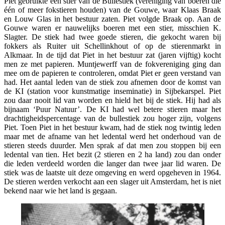
Piet gebruikte een stier van de Bullestiek (vereniging van boeren die
één of meer fokstieren houden) van de Gouwe, waar Klaas Braak
en Louw Glas in het bestuur zaten. Piet volgde Braak op. Aan de
Gouwe waren er nauwelijks boeren met een stier, misschien K.
Slagter. De stiek had twee goede stieren, die gekocht waren bij
fokkers als Ruiter uit Schellinkhout of op de stierenmarkt in
Alkmaar. In de tijd dat Piet in het bestuur zat (jaren vijftig) kocht
men ze met papieren. Muntjewerff van de fokvereniging ging dan
mee om de papieren te controleren, omdat Piet er geen verstand van
had. Het aantal leden van de stiek zou afnemen door de komst van
de KI (station voor kunstmatige inseminatie) in Sijbekarspel. Piet
zou daar nooit lid van worden en hield het bij de stiek. Hij had als
bijnaam ‘Puur Natuur’. De KI had wel betere stieren maar het
drachtigheidspercentage van de bullestiek zou hoger zijn, volgens
Piet. Toen Piet in het bestuur kwam, had de stiek nog twintig leden
maar met de afname van het ledental werd het onderhoud van de
stieren steeds duurder. Men sprak af dat men zou stoppen bij een
ledental van tien. Het bezit (2 stieren en 2 ha land) zou dan onder
die leden verdeeld worden die langer dan twee jaar lid waren. De
stiek was de laatste uit deze omgeving en werd opgeheven in 1964.
De stieren werden verkocht aan een slager uit Amsterdam, het is niet
bekend naar wie het land is gegaan.