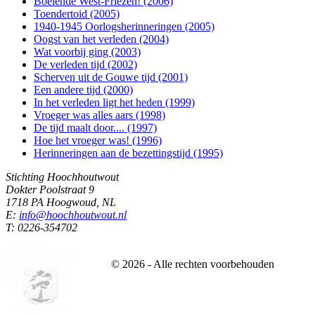
Boeiende West-Friezen! (2006)
Toendertoid (2005)
1940-1945 Oorlogsherinneringen (2005)
Oogst van het verleden (2004)
Wat voorbij ging (2003)
De verleden tijd (2002)
Scherven uit de Gouwe tijd (2001)
Een andere tijd (2000)
In het verleden ligt het heden (1999)
Vroeger was alles aars (1998)
De tijd maalt door.... (1997)
Hoe het vroeger was! (1996)
Herinneringen aan de bezettingstijd (1995)
Stichting Hoochhoutwout
Dokter Poolstraat 9
1718 PA Hoogwoud, NL
E:
info@hoochhoutwout.nl
T: 0226-354702
©
2026
- Alle rechten voorbehouden