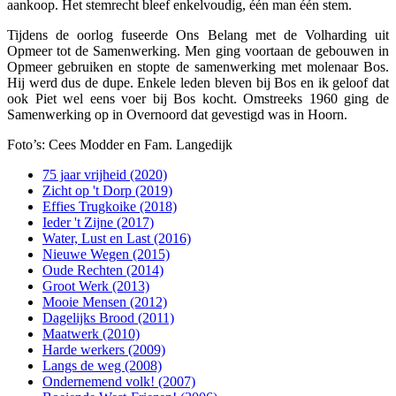
aankoop. Het stemrecht bleef enkelvoudig, één man één stem.
Tijdens de oorlog fuseerde Ons Belang met de Volharding uit
Opmeer tot de Samenwerking. Men ging voortaan de gebouwen in
Opmeer gebruiken en stopte de samenwerking met molenaar Bos.
Hij werd dus de dupe. Enkele leden bleven bij Bos en ik geloof dat
ook Piet wel eens voer bij Bos kocht. Omstreeks 1960 ging de
Samenwerking op in Overnoord dat gevestigd was in Hoorn.
Foto’s: Cees Modder en Fam. Langedijk
75 jaar vrijheid (2020)
Zicht op 't Dorp (2019)
Effies Trugkoike (2018)
Ieder 't Zijne (2017)
Water, Lust en Last (2016)
Nieuwe Wegen (2015)
Oude Rechten (2014)
Groot Werk (2013)
Mooie Mensen (2012)
Dagelijks Brood (2011)
Maatwerk (2010)
Harde werkers (2009)
Langs de weg (2008)
Ondernemend volk! (2007)