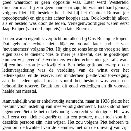
goed waardoor er geen oppositie was. Later werd Westerfeld
directeur maar hij zou geen handelaar zijn, hij was niet hard genoeg
volgens Piet. Hij bestelde het liefst bij het Centraal Bureau (de
topcoöperatie) en ging niet achter koopjes aan. Ook kocht hij alleen
als er besteld was door de leden. Vertegenwoordigers waren eerst
Jaap Kuiper (van de Langereis) en later Boerma.
Leden waren eigenlijk verplicht om alleen bij Ons Belang te kopen.
Dat gebeurde echter niet altijd en vooral later had je veel
‘nevennemers’ volgens Piet. Hij ging ze soms langs en vroeg ze hun
eigen zaak te dienen: ‘des te meer je afneemt, des te goedkoper
kunnen wij leveren’. Overtreders werden echter niet gestraft, want
bij een boete zou je ze kwijt zijn. Een belangrijk onderwerp op de
ledenvergadering was de verdeling van de winst over het
ledenkapitaal en de reserve. Een minderheid pleitte voor toevoeging
aan het ledenkapitaal maar vooral het bestuur was voor een
behoorlijke reserve. Braak kon dit goed verdedigen en dit voorstel
haalde het meestal.
Aanvankelijk was er enkelvoudig stemrecht, maar in 1938 pleitte het
bestuur voor instelling van meervoudig stemrecht. Braak stond hier
tegenover Piet die het enkelvoudig stemrecht verdedigde. Hij was
zelf eerst een kleine agrariër en nu een grotere, maar toch zou hij
dezelfde persoon zijn, niet wijzer. Het zou volgens Piet behoren te
gaan om de kwaliteit van de stemmer, niet om de omvang van zijn