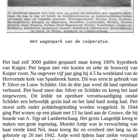
Het wagenpark van de coöperatie.
Piet had zelf 3000 gulden gespaard maar kreeg 100% hypotheek
van Kuiper. Piet begon met vier koeien en zette de bouwerij van
Kuiper voort. Na ongeveer vijf jaar ging hij 4.5 ha weideland van de
Hervormde kerk van Spanbroek huren. Dit was eerst in gebruik van
P. Silver en Louw Schilder. Om de drie jaar werd dit land openbaar
verhuurd. Piet bood meer dan Silver en Schilder en kreeg het land
toegewezen. Dit leidde tot openbare verontwaardiging omdat
Schilder een behoorlijk gezin had en het land hard nodig had. Piet
moest zelfs onder politiebegeleiding worden weggeleid. In 1944
ging Piet wonen op een plaats met 13 ha land aan de Gouwe, die hij
huurde van A. Sijp uit Lambertschaag. Het gezin Langedijk kreeg te
maken met grote tegenslag. Moeder Antje was in verwachting van
haar vierde kind Nel, maar kreeg tbc en overleed niet lang na de
geboorte op 20 mei 1942. Antje werd tijdens haar ziekte verzorgd