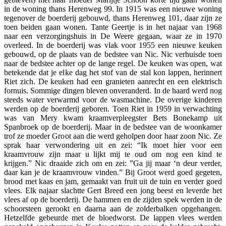
in de woning thans Herenweg 99. In 1915 was een nieuwe woning
tegenover de boerderij gebouwd, thans Herenweg 101, daar zijn ze
toen beiden gaan wonen. Tante Geertje is in het najaar van 1968
naar een verzorgingshuis in De Weere gegaan, waar ze in 1970
overleed. In de boerderij was vlak voor 1955 een nieuwe keuken
gebouwd, op de plaats van de bedstee van Nic. Nic verhuisde toen
naar de bedstee achter op de lange regel. De keuken was open, wat
betekende dat je elke dag het stof van de stal kon lappen, herinnert
Riet zich. De keuken had een granieten aanrecht en een elektrisch
fornuis. Sommige dingen bleven onveranderd. In de haard werd nog
steeds water verwarmd voor de wasmachine. De overige kinderen
werden op de boerderij geboren. Toen Riet in 1959 in verwachting
was van Mery kwam kraamverpleegster Bets Bonekamp uit
Spanbroek op de boerderij. Maar in de bedstee van de woonkamer
trof ze moeder Groot aan die werd geholpen door haar zoon Nic. Ze
sprak haar verwondering uit en zei: “Ik moet hier voor een
kraamvrouw zijn maar u lijkt mij te oud om nog een kind te
krijgen.” Nic draaide zich om en zei: ”Ga jij maar ‘n deur verder,
daar kan je de kraamvrouw vinden.” Bij Groot werd goed gegeten,
brood met kaas en jam, gemaakt van fruit uit de tuin en verder goed
vlees. Elk najaar slachtte Gert Breed een jong beest en leverde het
vlees af op de boerderij. De hammen en de zijden spek werden in de
schoorsteen gerookt en daarna aan de zolderbalken opgehangen.
Hetzelfde gebeurde met de bloedworst. De lappen vlees werden