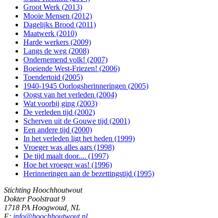
Groot Werk (2013)
Mooie Mensen (2012)
Dagelijks Brood (2011)
Maatwerk (2010)
Harde werkers (2009)
Langs de weg (2008)
Ondernemend volk! (2007)
Boeiende West-Friezen! (2006)
Toendertoid (2005)
1940-1945 Oorlogsherinneringen (2005)
Oogst van het verleden (2004)
Wat voorbij ging (2003)
De verleden tijd (2002)
Scherven uit de Gouwe tijd (2001)
Een andere tijd (2000)
In het verleden ligt het heden (1999)
Vroeger was alles aars (1998)
De tijd maalt door.... (1997)
Hoe het vroeger was! (1996)
Herinneringen aan de bezettingstijd (1995)
Stichting Hoochhoutwout
Dokter Poolstraat 9
1718 PA Hoogwoud, NL
E:
info@hoochhoutwout.nl