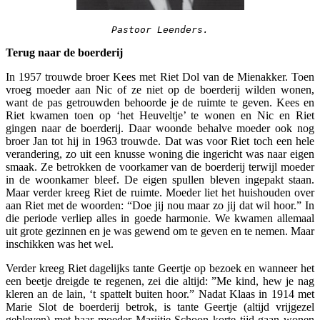
Pastoor Leenders.
Terug naar de boerderij
In 1957 trouwde broer Kees met Riet Dol van de Mienakker. Toen
vroeg moeder aan Nic of ze niet op de boerderij wilden wonen,
want de pas getrouwden behoorde je de ruimte te geven. Kees en
Riet kwamen toen op ‘het Heuveltje’ te wonen en Nic en Riet
gingen naar de boerderij. Daar woonde behalve moeder ook nog
broer Jan tot hij in 1963 trouwde. Dat was voor Riet toch een hele
verandering, zo uit een knusse woning die ingericht was naar eigen
smaak. Ze betrokken de voorkamer van de boerderij terwijl moeder
in de woonkamer bleef. De eigen spullen bleven ingepakt staan.
Maar verder kreeg Riet de ruimte. Moeder liet het huishouden over
aan Riet met de woorden: “Doe jij nou maar zo jij dat wil hoor.” In
die periode verliep alles in goede harmonie. We kwamen allemaal
uit grote gezinnen en je was gewend om te geven en te nemen. Maar
inschikken was het wel.
Verder kreeg Riet dagelijks tante Geertje op bezoek en wanneer het
een beetje dreigde te regenen, zei die altijd: ”Me kind, hew je nag
kleren an de lain, ‘t spattelt buiten hoor.” Nadat Klaas in 1914 met
Marie Slot de boerderij betrok, is tante Geertje (altijd vrijgezel
gebleven) met haar moeder Marijtje Schoon korte tijd gaan wonen