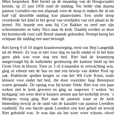
Mien besproken. Riet beviel op de maandag van de Hoogwouder
kermis, op 25 juni 1956 rond de middag. Nic belde vlak daarna
pastoor Leenders om een afspraak voor de doop te maken die al om
half vijf diezelfde middag kon plaatsvinden. Een snelle doop
verzekerde het kind in het geval van overlijden van een plaats in de
hemel. Nic huurde een auto bij Cor Bakker en reed met zijn
schoonmoeder en baby Nico naar de kerk. Daarbij werden ze door
het kermisvolk voor café Breed staande gehouden. Prompt kreeg het
echtpaar die middag een taart bezorgd.
Riet kreeg 9 of 10 dagen kraamverzorging, eerst van Bep Langedijk
uit de Weere. Ze was er niet voor dag en nacht omdat er in het huis
geen plek was voor nog een bed. Riet had de kraamzorg
aangevraagd bij de katholieke gezinszorg die kantoor hield op het
Grote Oost in Hoorn. Toen ze 3 of 4 maanden in verwachting was,
ging ze erheen met de bus en met een bewijs van dokter Pool op
zak. Praktische spullen kregen ze van het Wit Gele Kruis, zoals
klossen voor onder het bed, die door voorzitter Jaap Beerepoot
waren gemaakt. De opslag was bij koster Niele. Riet was een paar
weken niet te kerk geweest en ging na ongeveer 3 weken ‘ter
kerkgang’ om weer deel te kunnen nemen aan het kerkelijk leven. ‘s
Morgens vroeg ging Riet naar de pastorie waar ze de kerk
binnenliep terwijl ze de rand van de kazuifel van pastoor Leenders
vasthield. Na een biecht sprak Leenders een kort gebed uit terwijl
Riet geknield was. Je was dan als het ware weer schoon, ofwel