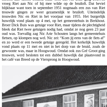
vroeg Riet aan Nic of hij mee wilde op de bruiloft. Dat beviel
blijkbaar want toen in september 1951 nogmaals een zus van Riet
trouwde gingen ze weer gezamenlijk te bruiloft. Uiteindelijk
trouwden Nic en Riet in het voorjaar van 1955. Het burgerlijk
huwelijk vond plaats op 4 mei, op het gemeentehuis in Berkhout.
Broer Dick Buis was getuige voor Riet, maar tijdens de plechtigheid
bleek dat Riet twee getuigen nodig had, omdat ze nog geen 23 jaar
oud was. Toevallig zag Nic Arie Schouten langs het gemeentehuis
fietsen, op klompen nog wel. Nic zei: “Kom jij eens van de fiets af”
en zo werd er een tweede getuige geregeld. Het kerkelijk huwelijk
vond plaats op 11 mei en niet in het dorp van de bruid, zoals de
gewoonte was, maar in Hoogwoud. Omdat ook zus Gré Groot ging
trouwen, werd besloten tot een dubbel huwelijk dat plaatsvond in
het café van Breed op de Viersprong in Hoogwoud.