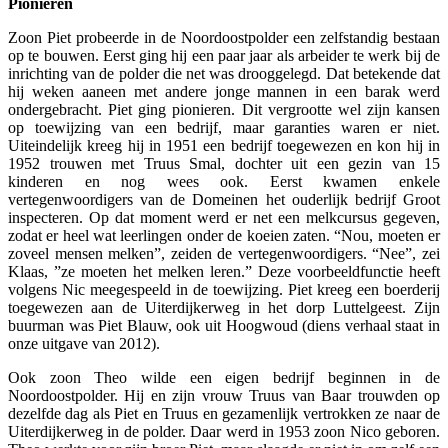
Pionieren
Zoon Piet probeerde in de Noordoostpolder een zelfstandig bestaan
op te bouwen. Eerst ging hij een paar jaar als arbeider te werk bij de
inrichting van de polder die net was drooggelegd. Dat betekende dat
hij weken aaneen met andere jonge mannen in een barak werd
ondergebracht. Piet ging pionieren. Dit vergrootte wel zijn kansen
op toewijzing van een bedrijf, maar garanties waren er niet.
Uiteindelijk kreeg hij in 1951 een bedrijf toegewezen en kon hij in
1952 trouwen met Truus Smal, dochter uit een gezin van 15
kinderen en nog wees ook. Eerst kwamen enkele
vertegenwoordigers van de Domeinen het ouderlijk bedrijf Groot
inspecteren. Op dat moment werd er net een melkcursus gegeven,
zodat er heel wat leerlingen onder de koeien zaten. “Nou, moeten er
zoveel mensen melken”, zeiden de vertegenwoordigers. “Nee”, zei
Klaas, ”ze moeten het melken leren.” Deze voorbeeldfunctie heeft
volgens Nic meegespeeld in de toewijzing. Piet kreeg een boerderij
toegewezen aan de Uiterdijkerweg in het dorp Luttelgeest. Zijn
buurman was Piet Blauw, ook uit Hoogwoud (diens verhaal staat in
onze uitgave van 2012).
Ook zoon Theo wilde een eigen bedrijf beginnen in de
Noordoostpolder. Hij en zijn vrouw Truus van Baar trouwden op
dezelfde dag als Piet en Truus en gezamenlijk vertrokken ze naar de
Uiterdijkerweg in de polder. Daar werd in 1953 zoon Nico geboren.