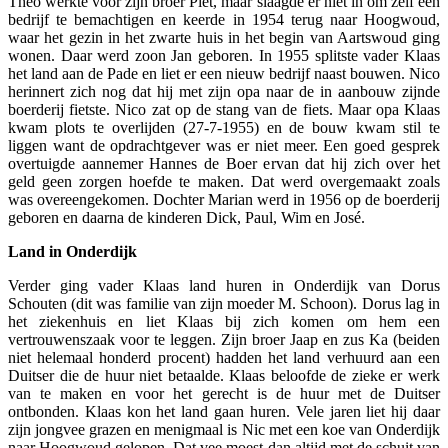
Theo werkte voor zijn broer Piet, maar slaagde er niet in om zelf een
bedrijf te bemachtigen en keerde in 1954 terug naar Hoogwoud,
waar het gezin in het zwarte huis in het begin van Aartswoud ging
wonen. Daar werd zoon Jan geboren. In 1955 splitste vader Klaas
het land aan de Pade en liet er een nieuw bedrijf naast bouwen. Nico
herinnert zich nog dat hij met zijn opa naar de in aanbouw zijnde
boerderij fietste. Nico zat op de stang van de fiets. Maar opa Klaas
kwam plots te overlijden (27-7-1955) en de bouw kwam stil te
liggen want de opdrachtgever was er niet meer. Een goed gesprek
overtuigde aannemer Hannes de Boer ervan dat hij zich over het
geld geen zorgen hoefde te maken. Dat werd overgemaakt zoals
was overeengekomen. Dochter Marian werd in 1956 op de boerderij
geboren en daarna de kinderen Dick, Paul, Wim en José.
Land in Onderdijk
Verder ging vader Klaas land huren in Onderdijk van Dorus
Schouten (dit was familie van zijn moeder M. Schoon). Dorus lag in
het ziekenhuis en liet Klaas bij zich komen om hem een
vertrouwenszaak voor te leggen. Zijn broer Jaap en zus Ka (beiden
niet helemaal honderd procent) hadden het land verhuurd aan een
Duitser die de huur niet betaalde. Klaas beloofde de zieke er werk
van te maken en voor het gerecht is de huur met de Duitser
ontbonden. Klaas kon het land gaan huren. Vele jaren liet hij daar
zijn jongvee grazen en menigmaal is Nic met een koe van Onderdijk
naar Hoogwoud gelopen. Dat vee moest dan altijd met de schuit van