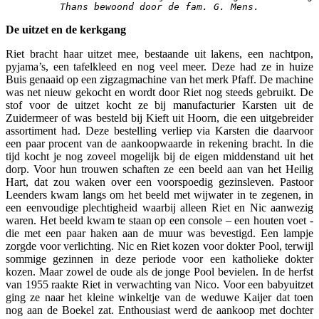
Thans bewoond door de fam. G. Mens.
De uitzet en de kerkgang
Riet bracht haar uitzet mee, bestaande uit lakens, een nachtpon,
pyjama’s, een tafelkleed en nog veel meer. Deze had ze in huize
Buis genaaid op een zigzagmachine van het merk Pfaff. De machine
was net nieuw gekocht en wordt door Riet nog steeds gebruikt. De
stof voor de uitzet kocht ze bij manufacturier Karsten uit de
Zuidermeer of was besteld bij Kieft uit Hoorn, die een uitgebreider
assortiment had. Deze bestelling verliep via Karsten die daarvoor
een paar procent van de aankoopwaarde in rekening bracht. In die
tijd kocht je nog zoveel mogelijk bij de eigen middenstand uit het
dorp. Voor hun trouwen schaften ze een beeld aan van het Heilig
Hart, dat zou waken over een voorspoedig gezinsleven. Pastoor
Leenders kwam langs om het beeld met wijwater in te zegenen, in
een eenvoudige plechtigheid waarbij alleen Riet en Nic aanwezig
waren. Het beeld kwam te staan op een console – een houten voet -
die met een paar haken aan de muur was bevestigd. Een lampje
zorgde voor verlichting. Nic en Riet kozen voor dokter Pool, terwijl
sommige gezinnen in deze periode voor een katholieke dokter
kozen. Maar zowel de oude als de jonge Pool bevielen. In de herfst
van 1955 raakte Riet in verwachting van Nico. Voor een babyuitzet
ging ze naar het kleine winkeltje van de weduwe Kaijer dat toen
nog aan de Boekel zat. Enthousiast werd de aankoop met dochter