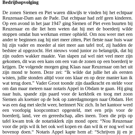
Bedrijfsopvolging
De zonen Siemen en Piet waren dikwijls te vinden bij het echtpaar
Reuzenaar-Dam aan de Pade. Dat echtpaar had zelf geen kinderen.
Op een avond in het jaar 1947 ging Siemen of Piet even buurten bij
Reuzenaar en die liet hem weten dat hij met de boerderij wilde
stoppen omdat hun werkman ermee ophield. Om nou weer met een
ander te beginnen zag hij niet meer zitten, Piet fietste naar huis waar
hij zijn vader en moeder al niet meer aan tafel trof, zij hadden de
bedstee al opgezocht. Het nieuws vond junior zo belangrijk, dat hij
zijn ouders wakker maakte. Van slapen zal wel niet veel meer zijn
gekomen, dit was een kans om een van de zonen op een boerderij te
krijgen. De volgende morgen ging Klaas naar Reuzenaar om het uit
zijn mond te horen. Deze zei: “Ik wilde dat jullie het als eersten
wisten, jullie stonden altijd voor ons klaar en op deze manier kan ik
wat terug doen.” Vader Groot toonde zijn daadkracht en stelde voor
om dan maar meteen naar notaris Appel in Obdam te gaan. Hij ging
naar huis, spande zijn paard voor de kerkbrik en toog met zoon
Siemen als koetsier op de bok op zaterdagmorgen naar Obdam. Het
was een dag met slecht weer, herinnert Nic zich. In het kantoor werd
een voorlopig koopcontract opgesteld, met een prijs voor de
boerderij, land, vee en gereedschap, alles ineen. Toen die prijs op
tafel kwam trok de notarisklerk zijn mond open: “Nou Reuzenaar
voor die prijs wil ik het ook wel kopen en dan wil ik er nog wel wat
bovenop doen.“ Notaris Appel kapte hem af: “Schrijven jij en je