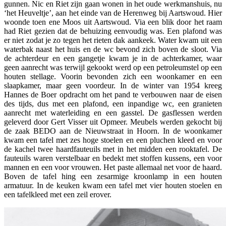
gunnen. Nic en Riet zijn gaan wonen in het oude werkmanshuis, nu
‘het Heuveltje’, aan het einde van de Herenweg bij Aartswoud. Hier
woonde toen ene Moos uit Aartswoud. Via een blik door het raam
had Riet gezien dat de behuizing eenvoudig was. Een plafond was
er niet zodat je zo tegen het rieten dak aankeek. Water kwam uit een
waterbak naast het huis en de wc bevond zich boven de sloot. Via
de achterdeur en een gangetje kwam je in de achterkamer, waar
geen aanrecht was terwijl gekookt werd op een petroleumstel op een
houten stellage. Voorin bevonden zich een woonkamer en een
slaapkamer, maar geen voordeur. In de winter van 1954 kreeg
Hannes de Boer opdracht om het pand te verbouwen naar de eisen
des tijds, dus met een plafond, een inpandige wc, een granieten
aanrecht met waterleiding en een gasstel. De gasflessen werden
geleverd door Gert Visser uit Opmeer. Meubels werden gekocht bij
de zaak BEDO aan de Nieuwstraat in Hoorn. In de woonkamer
kwam een tafel met zes hoge stoelen en een pluchen kleed en voor
de kachel twee haardfauteuils met in het midden een rooktafel. De
fauteuils waren verstelbaar en bedekt met stoffen kussens, een voor
mannen en een voor vrouwen. Het paste allemaal net voor de haard.
Boven de tafel hing een zesarmige kroonlamp in een houten
armatuur. In de keuken kwam een tafel met vier houten stoelen en
een tafelkleed met een zeil erover.