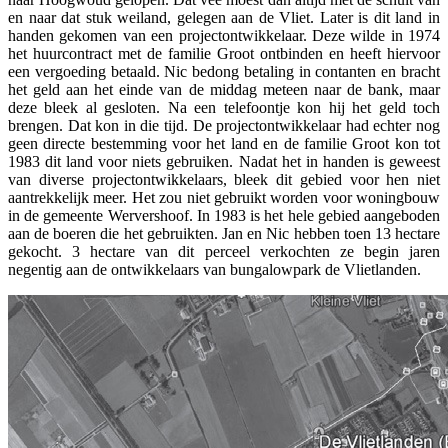
en naar dat stuk weiland, gelegen aan de Vliet. Later is dit land in
handen gekomen van een projectontwikkelaar. Deze wilde in 1974
het huurcontract met de familie Groot ontbinden en heeft hiervoor
een vergoeding betaald. Nic bedong betaling in contanten en bracht
het geld aan het einde van de middag meteen naar de bank, maar
deze bleek al gesloten. Na een telefoontje kon hij het geld toch
brengen. Dat kon in die tijd. De projectontwikkelaar had echter nog
geen directe bestemming voor het land en de familie Groot kon tot
1983 dit land voor niets gebruiken. Nadat het in handen is geweest
van diverse projectontwikkelaars, bleek dit gebied voor hen niet
aantrekkelijk meer. Het zou niet gebruikt worden voor woningbouw
in de gemeente Wervershoof. In 1983 is het hele gebied aangeboden
aan de boeren die het gebruikten. Jan en Nic hebben toen 13 hectare
gekocht. 3 hectare van dit perceel verkochten ze begin jaren
negentig aan de ontwikkelaars van bungalowpark de Vlietlanden.