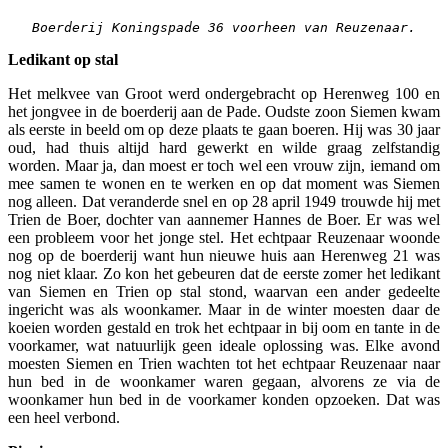
Boerderij Koningspade 36 voorheen van Reuzenaar.
Ledikant op stal
Het melkvee van Groot werd ondergebracht op Herenweg 100 en
het jongvee in de boerderij aan de Pade. Oudste zoon Siemen kwam
als eerste in beeld om op deze plaats te gaan boeren. Hij was 30 jaar
oud, had thuis altijd hard gewerkt en wilde graag zelfstandig
worden. Maar ja, dan moest er toch wel een vrouw zijn, iemand om
mee samen te wonen en te werken en op dat moment was Siemen
nog alleen. Dat veranderde snel en op 28 april 1949 trouwde hij met
Trien de Boer, dochter van aannemer Hannes de Boer. Er was wel
een probleem voor het jonge stel. Het echtpaar Reuzenaar woonde
nog op de boerderij want hun nieuwe huis aan Herenweg 21 was
nog niet klaar. Zo kon het gebeuren dat de eerste zomer het ledikant
van Siemen en Trien op stal stond, waarvan een ander gedeelte
ingericht was als woonkamer. Maar in de winter moesten daar de
koeien worden gestald en trok het echtpaar in bij oom en tante in de
voorkamer, wat natuurlijk geen ideale oplossing was. Elke avond
moesten Siemen en Trien wachten tot het echtpaar Reuzenaar naar
hun bed in de woonkamer waren gegaan, alvorens ze via de
woonkamer hun bed in de voorkamer konden opzoeken. Dat was
een heel verbond.