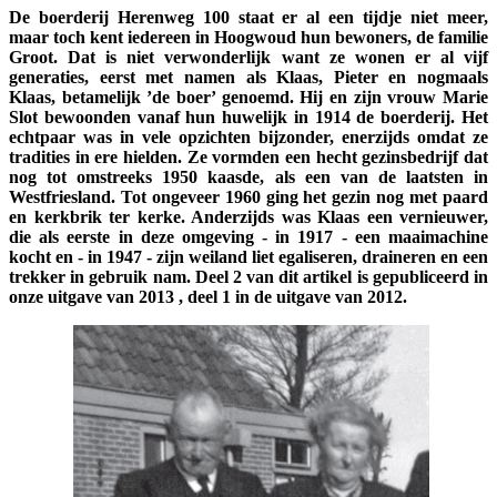
De boerderij Herenweg 100 staat er al een tijdje niet meer,
maar toch kent iedereen in Hoogwoud hun bewoners, de familie
Groot. Dat is niet verwonderlijk want ze wonen er al vijf
generaties, eerst met namen als Klaas, Pieter en nogmaals
Klaas, betamelijk ’de boer’ genoemd. Hij en zijn vrouw Marie
Slot bewoonden vanaf hun huwelijk in 1914 de boerderij. Het
echtpaar was in vele opzichten bijzonder, enerzijds omdat ze
tradities in ere hielden. Ze vormden een hecht gezinsbedrijf dat
nog tot omstreeks 1950 kaasde, als een van de laatsten in
Westfriesland. Tot ongeveer 1960 ging het gezin nog met paard
en kerkbrik ter kerke. Anderzijds was Klaas een vernieuwer,
die als eerste in deze omgeving - in 1917 - een maaimachine
kocht en - in 1947 - zijn weiland liet egaliseren, draineren en een
trekker in gebruik nam. Deel 2 van dit artikel is gepubliceerd in
onze uitgave van 2013 , deel 1 in de uitgave van 2012.