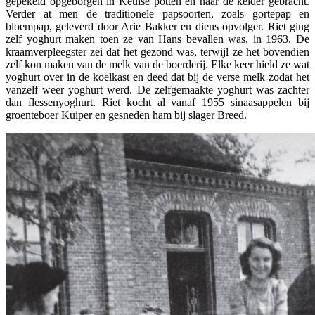
gepekeld opgeborgen in Keulse potten en naar de kelder gebracht.
Verder at men de traditionele papsoorten, zoals gortepap en
bloempap, geleverd door Arie Bakker en diens opvolger. Riet ging
zelf yoghurt maken toen ze van Hans bevallen was, in 1963. De
kraamverpleegster zei dat het gezond was, terwijl ze het bovendien
zelf kon maken van de melk van de boerderij. Elke keer hield ze wat
yoghurt over in de koelkast en deed dat bij de verse melk zodat het
vanzelf weer yoghurt werd. De zelfgemaakte yoghurt was zachter
dan flessenyoghurt. Riet kocht al vanaf 1955 sinaasappelen bij
groenteboer Kuiper en gesneden ham bij slager Breed.