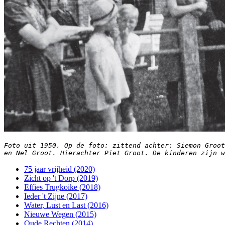
Foto uit 1950. Op de foto: zittend achter: Siemon Groot
en Nel Groot. Hierachter Piet Groot. De kinderen zijn w
75 jaar vrijheid (2020)
Zicht op 't Dorp (2019)
Effies Trugkoike (2018)
Ieder 't Zijne (2017)
Water, Lust en Last (2016)
Nieuwe Wegen (2015)
Oude Rechten (2014)