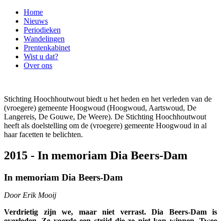
Home
Nieuws
Periodieken
Wandelingen
Prentenkabinet
Wist u dat?
Over ons
Stichting Hoochhoutwout biedt u het heden en het verleden van de
(vroegere) gemeente Hoogwoud (Hoogwoud, Aartswoud, De
Langereis, De Gouwe, De Weere). De Stichting Hoochhoutwout
heeft als doelstelling om de (vroegere) gemeente Hoogwoud in al
haar facetten te belichten.
2015 - In memoriam Dia Beers-Dam
In memoriam Dia Beers-Dam
Door Erik Mooij
Verdrietig zijn we, maar niet verrast. Dia Beers-Dam is
overleden. Ze voerde een strijd die ze niet kon winnen. Twee