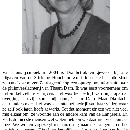
Vanaf ons jaarboek in 2004 is Dia betrokken geweest bij alle
uitgaven van de Stichting Hoochhoutwout. In eerste instantie sloot
ze aan als schrijver. Ze reageerde op een oproep om informatie over
de pluimveeslachterij van Thaam Dam. Ik was eerst voornemens om
het artikel zelf te schrijven. Het was het bedrijf van mijn opa dat
overging naar zijn zoon, mijn oom, Thaam Dam. Maar Dia dacht
daar anders over. Het was tenslotte het bedrijf van haar vader, waar
ze zelf ook jaren heeft gewerkt. Tot dat moment gingen we niet veel
met elkaar om, ze woonde aan de andere kant van de Langereis. En
zoals de meeste mensen wel weten hebben we daar niet veel contact
mee. We wonen zogezegd met onze rug naar de Langereis en het
gezicht op oosten. Dia sloeg letterlijk een brug en sloot aan bij de