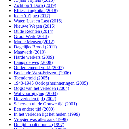
75 jaar vrijheid (2020)
Zicht op 't Dorp (2019)
Effies Trugkoike (2018)
Ieder 't Zijne (2017)
Water, Lust en Last (2016)
Nieuwe Wegen (2015)
Oude Rechten (2014)
Groot Werk (2013)
Mooie Mensen (2012)
Dagelijks Brood (2011)
Maatwerk (2010)
Harde werkers (2009)
Langs de weg (2008)
Ondernemend volk! (2007)
Boeiende West-Friezen! (2006)
Toendertoid (2005)
1940-1945 Oorlogsherinneringen (2005)
Oogst van het verleden (2004)
Wat voorbij ging (2003)
De verleden tijd (2002)
Scherven uit de Gouwe tijd (2001)
Een andere tijd (2000)
In het verleden ligt het heden (1999)
Vroeger was alles aars (1998)
De tijd maalt door.... (1997)