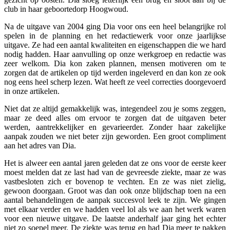
club in haar geboortedorp Hoogwoud.
Na de uitgave van 2004 ging Dia voor ons een heel belangrijke rol
spelen in de planning en het redactiewerk voor onze jaarlijkse
uitgave. Ze had een aantal kwaliteiten en eigenschappen die we hard
nodig hadden. Haar aanvulling op onze werkgroep en redactie was
zeer welkom. Dia kon zaken plannen, mensen motiveren om te
zorgen dat de artikelen op tijd werden ingeleverd en dan kon ze ook
nog eens heel scherp lezen. Wat heeft ze veel correcties doorgevoerd
in onze artikelen.
Niet dat ze altijd gemakkelijk was, integendeel zou je soms zeggen,
maar ze deed alles om ervoor te zorgen dat de uitgaven beter
werden, aantrekkelijker en gevarieerder. Zonder haar zakelijke
aanpak zouden we niet beter zijn geworden. Een groot compliment
aan het adres van Dia.
Het is alweer een aantal jaren geleden dat ze ons voor de eerste keer
moest melden dat ze last had van de gevreesde ziekte, maar ze was
vastbesloten zich er bovenop te vechten. En ze was niet zielig,
gewoon doorgaan. Groot was dan ook onze blijdschap toen na een
aantal behandelingen de aanpak succesvol leek te zijn. We gingen
met elkaar verder en we hadden veel lol als we aan het werk waren
voor een nieuwe uitgave. De laatste anderhalf jaar ging het echter
niet zo soepel meer. De ziekte was terug en had Dia meer te pakken