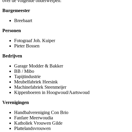
over de volgende onderwerpen:
Burgemeester
Breebaart
Personen
Fotograaf Joh. Kuiper
Pieter Bossen
Bedrijven
Garage Modder & Bakker
BB / Mibo
Tapijtindustrie
Meubelfabriek Heesink
Machinefabriek Steenmeijer
Kippenboeren in Hoogwoud/Aartswoud
Verenigingen
Handbalvereniging Con Brio
Fanfare Meerwoudia
Katholiek Vrouwen Gilde
Plattelandsvrouwen