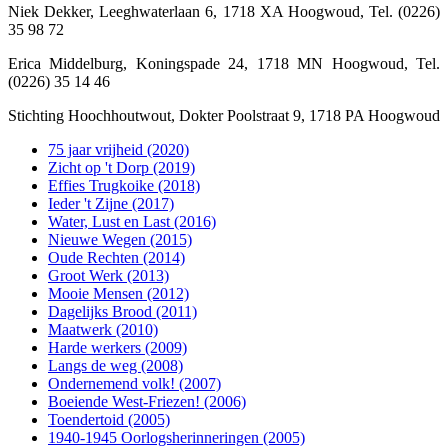
Niek Dekker, Leeghwaterlaan 6, 1718 XA Hoogwoud, Tel. (0226)
35 98 72
Erica Middelburg, Koningspade 24, 1718 MN Hoogwoud, Tel.
(0226) 35 14 46
Stichting Hoochhoutwout, Dokter Poolstraat 9, 1718 PA Hoogwoud
75 jaar vrijheid (2020)
Zicht op 't Dorp (2019)
Effies Trugkoike (2018)
Ieder 't Zijne (2017)
Water, Lust en Last (2016)
Nieuwe Wegen (2015)
Oude Rechten (2014)
Groot Werk (2013)
Mooie Mensen (2012)
Dagelijks Brood (2011)
Maatwerk (2010)
Harde werkers (2009)
Langs de weg (2008)
Ondernemend volk! (2007)
Boeiende West-Friezen! (2006)
Toendertoid (2005)
1940-1945 Oorlogsherinneringen (2005)